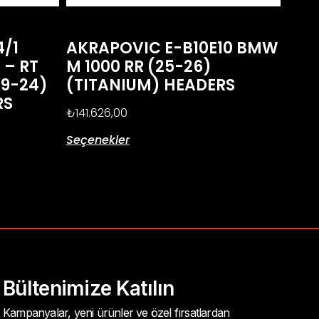
4/1
AKRAPOVIC E-B10E10 BMW
 – RT
M 1000 RR (25-26)
(19-24)
(TITANIUM) HEADERS
RS
₺
141.626,00
Seçenekler
Bültenimize Katılın
Kampanyalar, yeni ürünler ve özel fırsatlardan