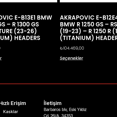
VIC E-B13E1 BMW
AKRAPOVIC E-B12E
GS – R 1300 GS
BMW R 1250 GS – RS
URE (23-26)
(19-23) – R 1250 R 
IUM) HEADERS
(TITANIUM) HEADE
0
₺
104.469,00
r
Seçenekler
Hızlı Erişim
İletişim
Barbaros blv, Eski Yıldız
Kasklar
Cd. 26/A, 34353