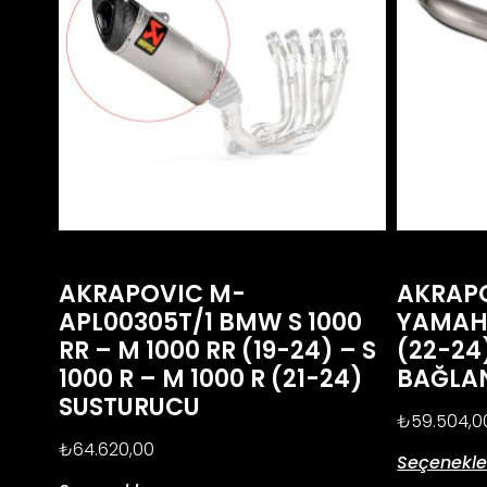
AKRAPOVIC M-
AKRAPO
APL00305T/1 BMW S 1000
YAMAHA
RR – M 1000 RR (19-24) – S
(22-24
1000 R – M 1000 R (21-24)
BAĞLA
SUSTURUCU
₺
59.504,0
₺
64.620,00
Seçenekle