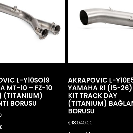
VIC L-Y10SO19
AKRAPOVIC L-Y10E
 MT-10 – FZ-10
YAMAHA R1 (15-26)
) (TITANIUM)
KIT TRACK DAY
NTI BORUSU
(TITANIUM) BAĞLA
BORUSU
0
₺
18.040,00
r