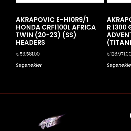
AKRAPOVIC E-H10R9/1
AKRAPO
HONDA CRF1100L AFRICA
R 1300 
TWIN (20-23) (SS)
ADVENT
HEADERS
(TITAN
₺
53.581,00
₺
128.971,0
Seçenekler
Seçenekle