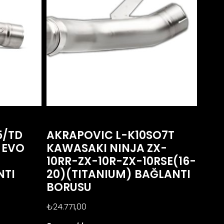
5/TD
AKRAPOVIC L-K10SO7T
 EVO
KAWASAKI NINJA ZX-
10RR-ZX-10R-ZX-10RSE(16-
NTI
20)(TITANIUM) BAĞLANTI
BORUSU
₺
24.771,00