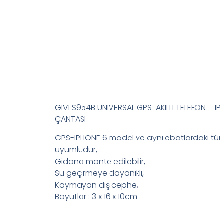
GIVI S954B UNIVERSAL GPS-AKILLI TELEFON – 
ÇANTASI
GPS-IPHONE 6 model ve aynı ebatlardaki tüm
uyumludur,
Gidona monte edilebilir,
Su geçirmeye dayanıklı,
Kaymayan dış cephe,
Boyutlar : 3 x 16 x 10cm