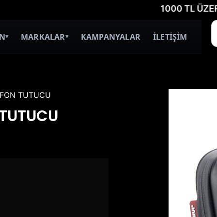
1000 TL ÜZERİ ÜCRE
İN
MARKALAR
KAMPANYALAR
İLETİŞİM
▾
▾
LEFON TUTUCU
 TUTUCU