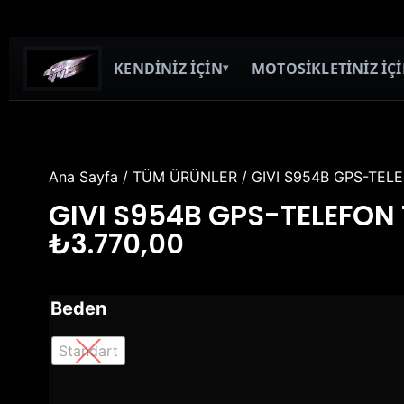
KENDİNİZ İÇİN
MOTOSİKLETİNİZ İÇ
▾
Ana Sayfa
/
TÜM ÜRÜNLER
/ GIVI S954B GPS-TE
GIVI S954B GPS-TELEFON
₺
3.770,00
Beden
Standart