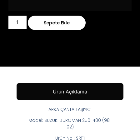
Sepete Ekle
Ürün Açıklama
ARKA ÇANTA TAŞIYICI
Model: SUZUKI BURGMAN 250-400 (98-
02)
Ürün No : SR111