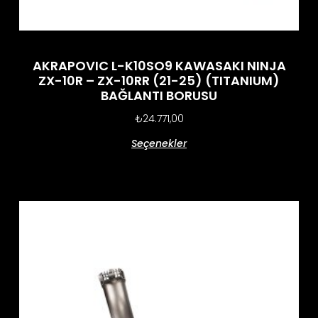
AKRAPOVIC L-K10SO9 KAWASAKI NINJA
ZX-10R – ZX-10RR (21-25) (TITANIUM)
BAĞLANTI BORUSU
₺
24.771,00
Seçenekler