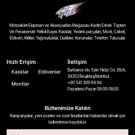
Motosiklet Ekipman ve Aksesuarları Mağazası. Kadın Erkek Toptan
Ve Perakende Yetkili Bayisi. Kasklar, Yedek parçaları, Mont, Ceket,
Eldiven, Kilitler, Yağmurluklar, Dizlikler, Korumalar, Telefon Tutucular
Hızlı Erişim
İletişim
Barbaros blv, Eski Yıldız Cd. 26/A,
Kasklar
Eldivenler
34353 Beşiktaş/İstanbul
+90 541 309 99 94
Montlar
Pazartesi–Pazar 09:00–18:00
Bültenimize Katılın
Kampanyalar, yeni ürünler ve özel fırsatlardan haberdar olmak için
bültenimize kaydolun.