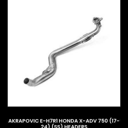
AKRAPOVIC E-H7R1 HONDA X-ADV 750 (17-
24) (SS) HEADERS