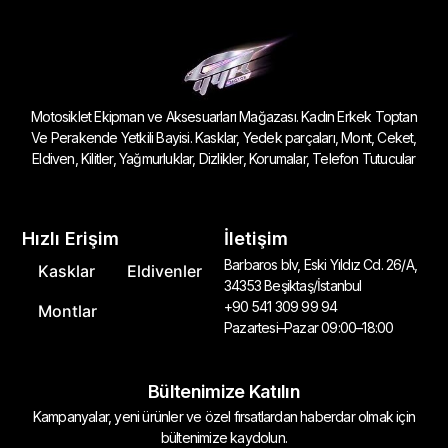
Motosiklet Ekipman ve Aksesuarları Mağazası. Kadın Erkek Toptan
Ve Perakende Yetkili Bayisi. Kasklar, Yedek parçaları, Mont, Ceket,
Eldiven, Kilitler, Yağmurluklar, Dizlikler, Korumalar, Telefon Tutucular
Hızlı Erişim
İletişim
Barbaros blv, Eski Yıldız Cd. 26/A,
Kasklar
Eldivenler
34353 Beşiktaş/İstanbul
+90 541 309 99 94
Montlar
Pazartesi–Pazar 09:00–18:00
Bültenimize Katılın
Kampanyalar, yeni ürünler ve özel fırsatlardan haberdar olmak için
bültenimize kaydolun.