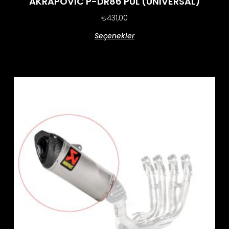
AKRAPOVIC P-DR86 PUL (UNIVERSAL)
₺
431,00
Seçenekler