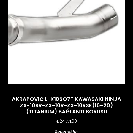
AKRAPOVIC L-K10SO7T KAWASAKI NINJA
ZX-10RR-ZX-10R-ZX-10RSE(16-20)
(TITANIUM) BAĞLANTI BORUSU
₺
24.771,00
Seçenekler