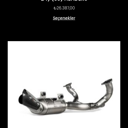
₺
26.387,00
Seçenekler