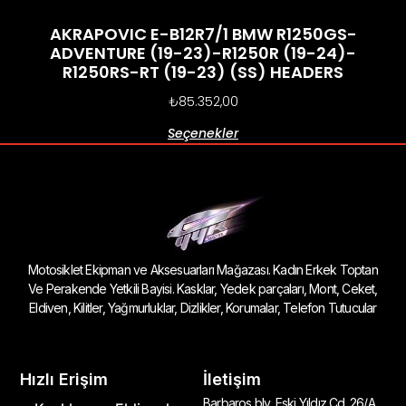
AKRAPOVIC E-B12R7/1 BMW R1250GS-
ADVENTURE (19-23)-R1250R (19-24)-
R1250RS-RT (19-23) (SS) HEADERS
₺
85.352,00
Seçenekler
Motosiklet Ekipman ve Aksesuarları Mağazası. Kadın Erkek Toptan
Ve Perakende Yetkili Bayisi. Kasklar, Yedek parçaları, Mont, Ceket,
Eldiven, Kilitler, Yağmurluklar, Dizlikler, Korumalar, Telefon Tutucular
Hızlı Erişim
İletişim
Barbaros blv, Eski Yıldız Cd. 26/A,