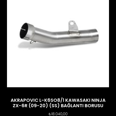
AKRAPOVIC L-K6SO8/1 KAWASAKI NINJA
ZX-6R (09-20) (SS) BAĞLANTI BORUSU
₺
18.040,00