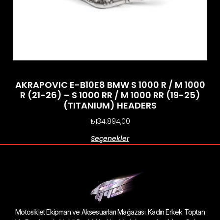
AKRAPOVIC E-B10E8 BMW S 1000 R / M 1000
R (21-26) – S 1000 RR / M 1000 RR (19-25)
(TITANIUM) HEADERS
₺
134.894,00
Seçenekler
Motosiklet Ekipman ve Aksesuarları Mağazası. Kadın Erkek Toptan