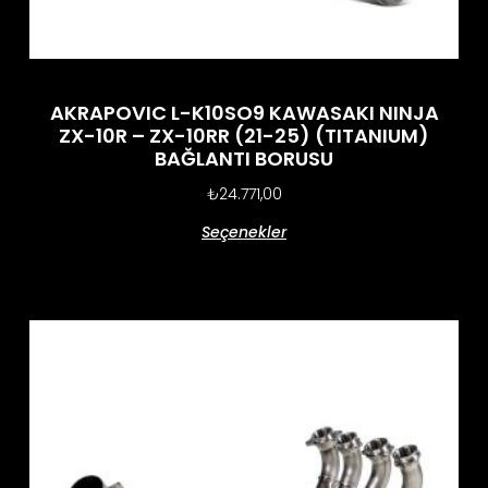
AKRAPOVIC L-K10SO9 KAWASAKI NINJA
ZX-10R – ZX-10RR (21-25) (TITANIUM)
BAĞLANTI BORUSU
₺
24.771,00
Seçenekler