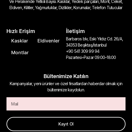
Ve Perakende Yetkili Bayisi. Kasklar, Yedek parçaları, Mont, Ceket,
Eldiven, Kilitler, Yağmurluklar, Dizlikler, Korumalar, Telefon Tutucular
Hızlı Erişim
İletişim
Barbaros blv, Eski Yıldız Cd. 26/A,
Kasklar
Eldivenler
34353 Beşiktaş/İstanbul
+90 541 309 99 94
Montlar
Pazartesi–Pazar 09:00–18:00
Bültenimize Katılın
Kampanyalar, yeni ürünler ve özel fırsatlardan haberdar olmak için
bültenimize kaydolun.
Kayıt Ol