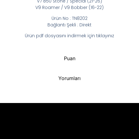
V7 850 Stone / Special (21-26)
V9 Roamer / V9 Bobber (16-22)
Ürün No : TN8202
Bağlantı Şekli : Direkt
Ürün pdf dosyasını indirmek için tıklayınız
Puan
Yorumları