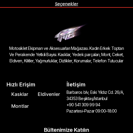
Seçenekler
Motosiklet Ekipman ve Aksesuarları Mağazası. Kadın Erkek Toptan
Ve Perakende Yetkili Bayisi. Kasklar, Yedek parçaları, Mont, Ceket,
Eldiven, Kilitler, Yağmurluklar, Dizlikler, Korumalar, Telefon Tutucular
Hızlı Erişim
İletişim
Barbaros blv, Eski Yıldız Cd. 26/A,
Kasklar
Eldivenler
34353 Beşiktaş/İstanbul
+90 541 309 99 94
Montlar
Pazartesi–Pazar 09:00–18:00
Bültenimize Katılın