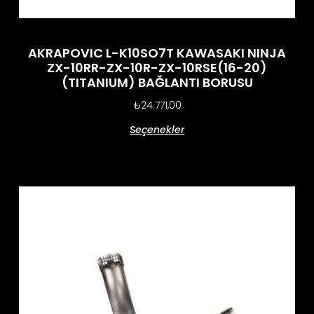
AKRAPOVIC L-K10SO7T KAWASAKI NINJA
ZX-10RR-ZX-10R-ZX-10RSE(16-20)
(TITANIUM) BAĞLANTI BORUSU
₺
24.771,00
Seçenekler