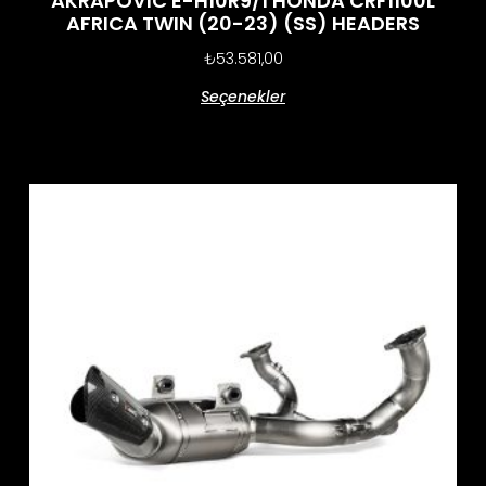
AKRAPOVIC E-H10R9/1 HONDA CRF1100L
AFRICA TWIN (20-23) (SS) HEADERS
₺
53.581,00
Seçenekler