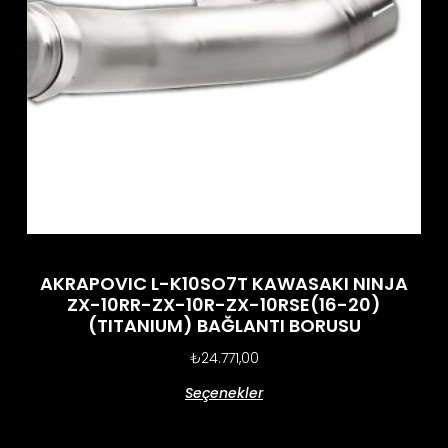
AKRAPOVIC L-K10SO7T KAWASAKI NINJA
ZX-10RR-ZX-10R-ZX-10RSE(16-20)
(TITANIUM) BAĞLANTI BORUSU
₺
24.771,00
Seçenekler