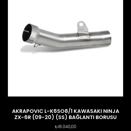
AKRAPOVIC L-K6SO8/1 KAWASAKI NINJA
ZX-6R (09-20) (SS) BAĞLANTI BORUSU
₺
18.040,00