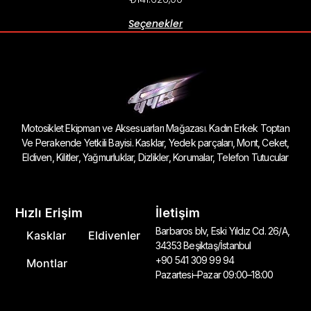
Seçenekler
Motosiklet Ekipman ve Aksesuarları Mağazası. Kadın Erkek Toptan
Ve Perakende Yetkili Bayisi. Kasklar, Yedek parçaları, Mont, Ceket,
Eldiven, Kilitler, Yağmurluklar, Dizlikler, Korumalar, Telefon Tutucular
Hızlı Erişim
İletişim
Barbaros blv, Eski Yıldız Cd. 26/A,
Kasklar
Eldivenler
34353 Beşiktaş/İstanbul
+90 541 309 99 94
Montlar
Pazartesi–Pazar 09:00–18:00