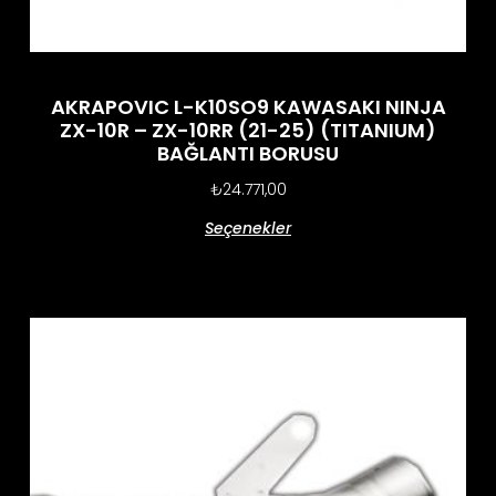
AKRAPOVIC L-K10SO9 KAWASAKI NINJA
ZX-10R – ZX-10RR (21-25) (TITANIUM)
BAĞLANTI BORUSU
₺
24.771,00
Seçenekler