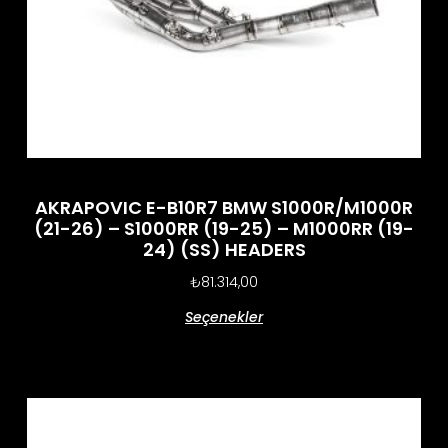
AKRAPOVIC E-B10R7 BMW S1000R/M1000R
(21-26) – S1000RR (19-25) – M1000RR (19-
24) (SS) HEADERS
₺
81.314,00
Seçenekler