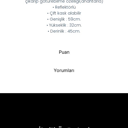
çıkarıp götürebilme özelliği(anahtarla)
• Reflektörlü
• Çift kask alabilir
• Genişlik : 59cm.
• Yükseklik : 32cm.
• Derinlik : 45cm.
Puan
Yorumları