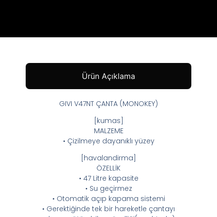
Ürün Açıklama
GIVI V47NT ÇANTA (MONOKEY)
[kumas]
MALZEME
• Çizilmeye dayanıklı yüzey
[havalandirma]
ÖZELLİK
• 47 Litre kapasite
• Su geçirmez
• Otomatik açıp kapama sistemi
• Gerektiğinde tek bir hareketle çantayı