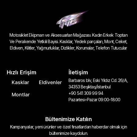
Motosiklet Ekipman ve Aksesuarları Mağazası. Kadın Erkek Toptan
Ve Perakende Yetkili Bayisi. Kasklar, Yedek parçaları, Mont, Ceket,
Eldiven, Kilitler, Yağmurluklar, Dizlikler, Korumalar, Telefon Tutucular
Hızlı Erişim
İletişim
Barbaros blv, Eski Yıldız Cd. 26/A,
Kasklar
Eldivenler
34353 Beşiktaş/İstanbul
+90 541 309 99 94
Montlar
Pazartesi–Pazar 09:00–18:00
Bültenimize Katılın
Kampanyalar, yeni ürünler ve özel fırsatlardan haberdar olmak için
bültenimize kaydolun.