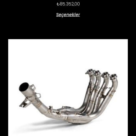
₺
85.352,00
Seçenekler