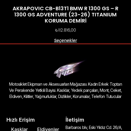
AKRAPOVIC CB-B13T1 BMW R 1300 GS – R
1300 GS ADVENTURE (23-26) TITANIUM
KORUMA DEMİRİ
₺
112.816,00
Seçenekler
Motosiklet Ekipman ve Aksesuarları Mağazası. Kadın Erkek Toptan
Ve Perakende Yetkili Bayisi. Kasklar, Yedek parçaları, Mont, Ceket,
Eldiven, Kilitler, Yağmurluklar, Dizlikler, Korumalar, Telefon Tutucular
Hızlı Erişim
İletişim
Barbaros blv, Eski Yıldız Cd. 26/A,
Kasklar
Eldivenler