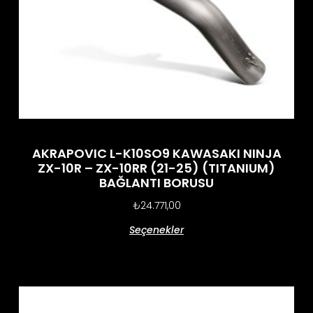
AKRAPOVIC L-K10SO9 KAWASAKI NINJA
ZX-10R – ZX-10RR (21-25) (TITANIUM)
BAĞLANTI BORUSU
₺
24.771,00
Seçenekler