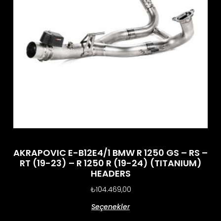
AKRAPOVIC E-B12E4/1 BMW R 1250 GS – RS –
RT (19-23) – R 1250 R (19-24) (TITANIUM)
HEADERS
₺
104.469,00
Seçenekler