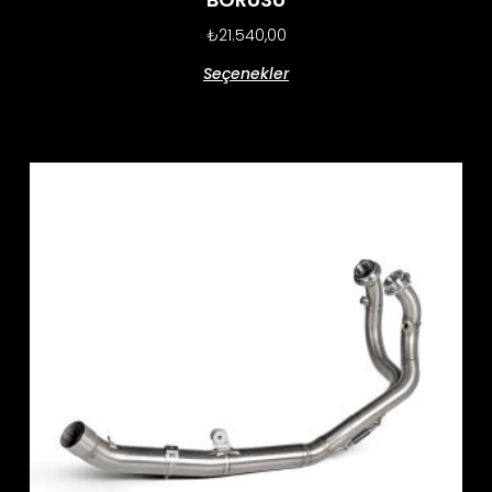
₺
21.540,00
Seçenekler