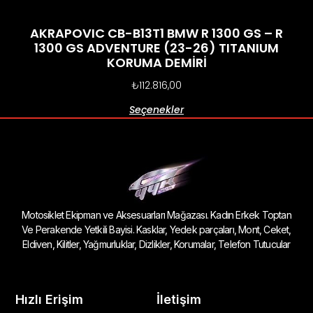
AKRAPOVIC CB-B13T1 BMW R 1300 GS – R
1300 GS ADVENTURE (23-26) TITANIUM
KORUMA DEMİRİ
₺
112.816,00
Seçenekler
Motosiklet Ekipman ve Aksesuarları Mağazası. Kadın Erkek Toptan
Ve Perakende Yetkili Bayisi. Kasklar, Yedek parçaları, Mont, Ceket,
Eldiven, Kilitler, Yağmurluklar, Dizlikler, Korumalar, Telefon Tutucular
Hızlı Erişim
İletişim