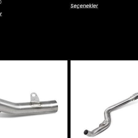
0
Seçenekler
r