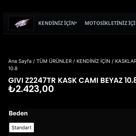
KENDİNİZ İÇİN
MOTOSİKLETİNİZ İÇ
▾
Ana Sayfa
/
TÜM ÜRÜNLER
/
KENDİNİZ İÇİN
/
KASKLA
10.8
GIVI Z2247TR KASK CAMI BEYAZ 10.
₺
2.423,00
Beden
Standart