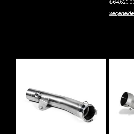
₺
64.620,0
Seçenekle