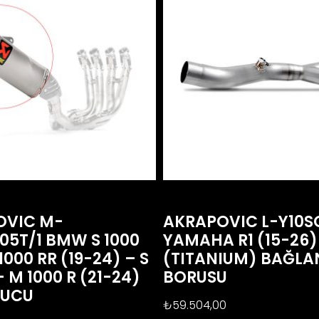
OVIC M-
AKRAPOVIC L-Y10S
05T/1 BMW S 1000
YAMAHA R1 (15-26)
1000 RR (19-24) – S
(TITANIUM) BAĞLA
– M 1000 R (21-24)
BORUSU
RUCU
₺
59.504,00