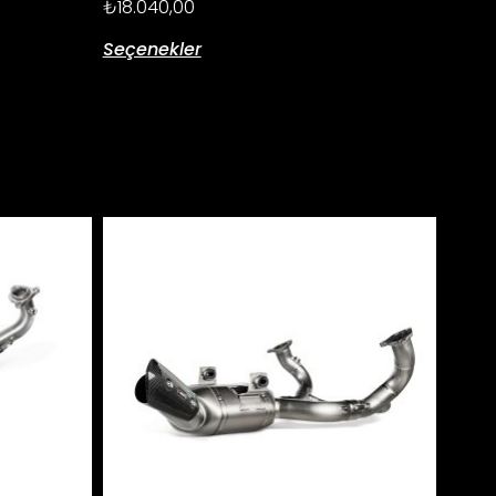
₺
18.040,00
Seçenekler