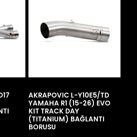
O17
AKRAPOVIC L-Y10E5/TD
YAMAHA R1 (15-26) EVO
NTI
KIT TRACK DAY
(TITANIUM) BAĞLANTI
BORUSU