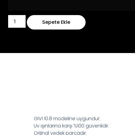
Sepete Ekle
GIVI 10.8 modeline uygundur.
Uv ışınlarına karşı %100 güvenlidir.
Orijinal yedek parçadır.