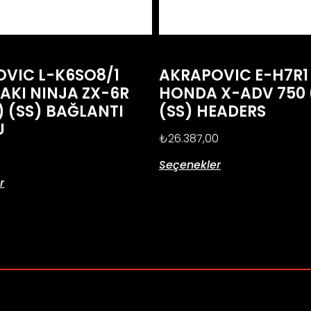
VIC L-K6SO8/1
AKRAPOVIC E-H7R1
KI NINJA ZX-6R
HONDA X-ADV 750 
) (SS) BAĞLANTI
(SS) HEADERS
U
₺
26.387,00
0
Seçenekler
r