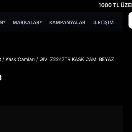
1000 TL ÜZERİ ÜCR
İN
MARKALAR
KAMPANYALAR
İLETİŞİM
▾
▾
R
/
Kask Camları
/ GIVI Z2247TR KASK CAMI BEYAZ
8