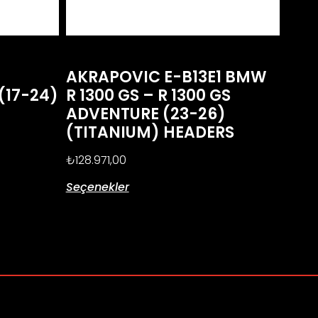
AKRAPOVIC E-B13E1 BMW
(17-24)
R 1300 GS – R 1300 GS
ADVENTURE (23-26)
(TITANIUM) HEADERS
₺
128.971,00
Seçenekler