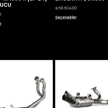
RUCU
₺
59.504,00
0
Seçenekler
r