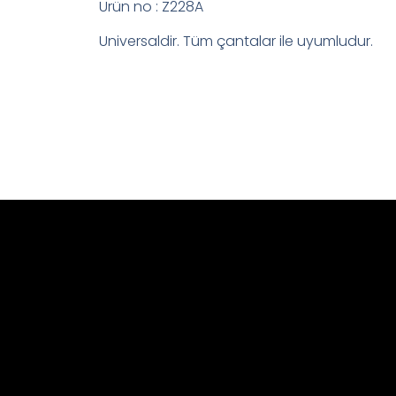
Ürün no : Z228A
Universaldir. Tüm çantalar ile uyumludur.