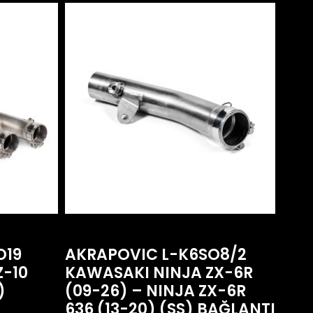
O19
AKRAPOVIC L-K6SO8/2
Z-10
KAWASAKI NINJA ZX-6R
)
(09-26) – NINJA ZX-6R
636 (13-20) (SS) BAĞLANTI