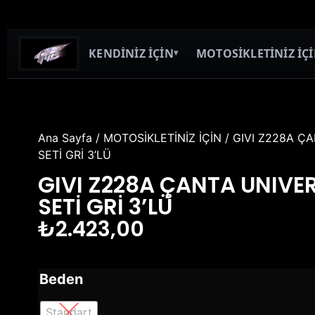
KENDİNİZ İÇİN
MOTOSİKLETİNİZ İÇ
▾
Ana Sayfa
/
MOTOSİKLETİNİZ İÇİN
/ GIVI Z228A Ç
SETİ GRİ 3’LÜ
GIVI Z228A ÇANTA UNIV
SETİ GRİ 3’LÜ
₺
2.423,00
Beden
Standart