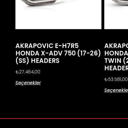
AKRAPOVIC E-H7R5
AKRAPO
HONDA X-ADV 750 (17-26)
HONDA 
(SS) HEADERS
TWIN (
HEADE
₺
27.464,00
₺
53.581,00
Seçenekler
Seçenekle