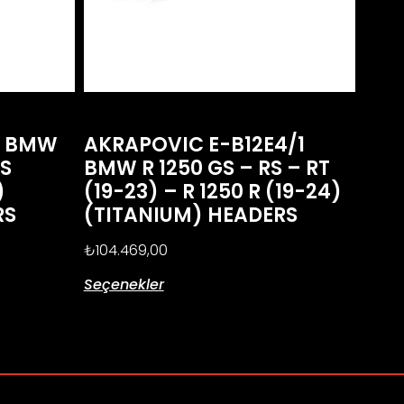
1 BMW
AKRAPOVIC E-B12E4/1
GS
BMW R 1250 GS – RS – RT
)
(19-23) – R 1250 R (19-24)
RS
(TITANIUM) HEADERS
₺
104.469,00
Seçenekler