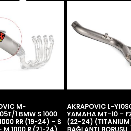
OVIC M-
AKRAPOVIC L-Y10S
05T/1 BMW S 1000
YAMAHA MT-10 – F
1000 RR (19-24) – S
(22-24) (TITANIUM
– M 1000 R (21-24)
BAĞLANTI BORUSU