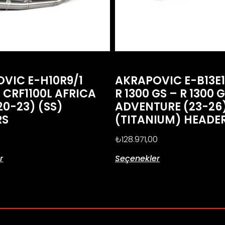
VIC E-H10R9/1
AKRAPOVIC E-B13E
CRF1100L AFRICA
R 1300 GS – R 1300 
20-23) (SS)
ADVENTURE (23-26
RS
(TITANIUM) HEADE
₺
128.971,00
r
Seçenekler