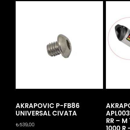
AKRAPOVIC P-FB86
AKRAP
UNIVERSAL CIVATA
APL003
RR – M 
₺
539,00
1000 R 