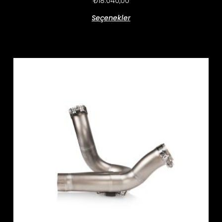
₺
18.040,00
Seçenekler