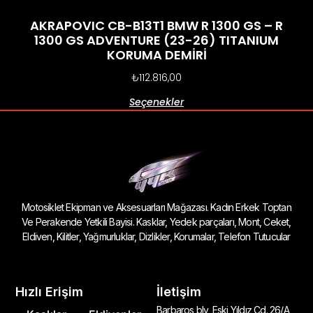
AKRAPOVIC CB-B13T1 BMW R 1300 GS – R
1300 GS ADVENTURE (23-26) TITANIUM
KORUMA DEMİRİ
₺
112.816,00
Seçenekler
Motosiklet Ekipman ve Aksesuarları Mağazası. Kadın Erkek Toptan
Ve Perakende Yetkili Bayisi. Kasklar, Yedek parçaları, Mont, Ceket,
Eldiven, Kilitler, Yağmurluklar, Dizlikler, Korumalar, Telefon Tutucular
Hızlı Erişim
İletişim
Barbaros blv, Eski Yıldız Cd. 26/A,