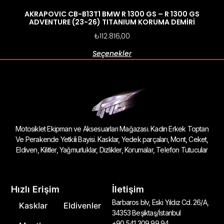
AKRAPOVIC CB-B13T1 BMW R 1300 GS – R 1300 GS
ADVENTURE (23-26) TITANIUM KORUMA DEMİRİ
₺
112.816,00
Seçenekler
Motosiklet Ekipman ve Aksesuarları Mağazası. Kadın Erkek Toptan
Ve Perakende Yetkili Bayisi. Kasklar, Yedek parçaları, Mont, Ceket,
Eldiven, Kilitler, Yağmurluklar, Dizlikler, Korumalar, Telefon Tutucular
Hızlı Erişim
İletişim
Barbaros blv, Eski Yıldız Cd. 26/A,
Kasklar
Eldivenler
34353 Beşiktaş/İstanbul
+90 541 309 99 94