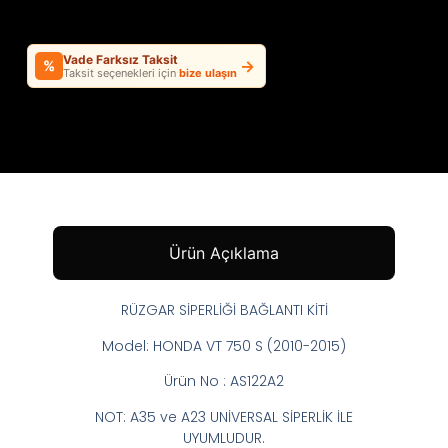
Vade Farksız Taksit
→
%
Taksit seçenekleri için
bize ulaşın
Ürün Açıklama
RÜZGAR SİPERLİĞİ BAĞLANTI KİTİ
Model: HONDA VT 750 S (2010-2015)
Ürün No : AS122A2
NOT: A35 ve A23 UNİVERSAL SİPERLİK İLE
UYUMLUDUR.