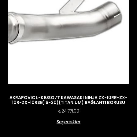
AKRAPOVIC L-K10SO7T KAWASAKI NINJA ZX-10RR-ZX-
10R-ZX-10RSE(16-20)(TITANIUM) BAĞLANTI BORUSU
₺
24.771,00
Seçenekler