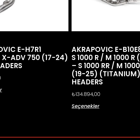
VIC E-H7R1
AKRAPOVIC E-B10
X-ADV 750 (17-24)
S 1000 R / M 1000 R 
EADERS
– S 1000 RR / M 100
(19-25) (TITANIUM
0
HEADERS
r
₺
134.894,00
Seçenekler