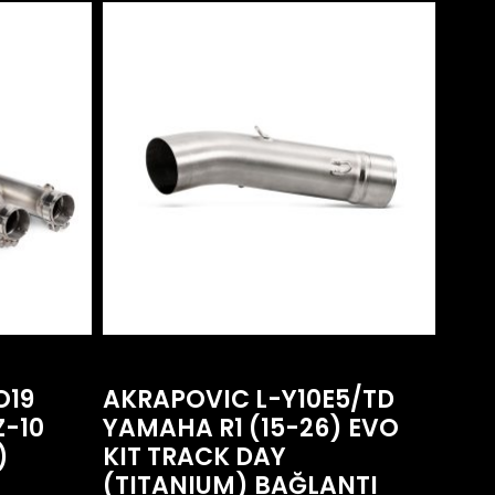
O19
AKRAPOVIC L-Y10E5/TD
Z-10
YAMAHA R1 (15-26) EVO
)
KIT TRACK DAY
(TITANIUM) BAĞLANTI