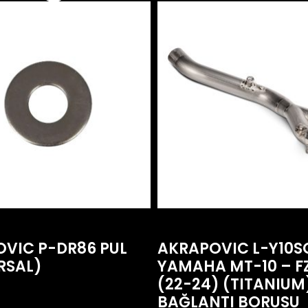
VIC P-DR86 PUL
AKRAPOVIC L-Y10S
RSAL)
YAMAHA MT-10 – F
(22-24) (TITANIUM
BAĞLANTI BORUSU