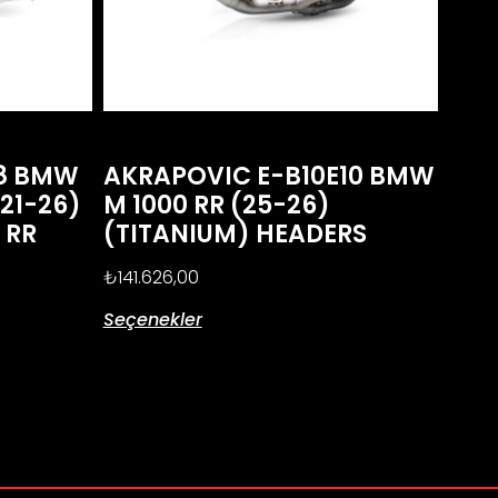
E8 BMW
AKRAPOVIC E-B10E10 BMW
(21-26)
M 1000 RR (25-26)
0 RR
(TITANIUM) HEADERS
)
₺
141.626,00
Seçenekler