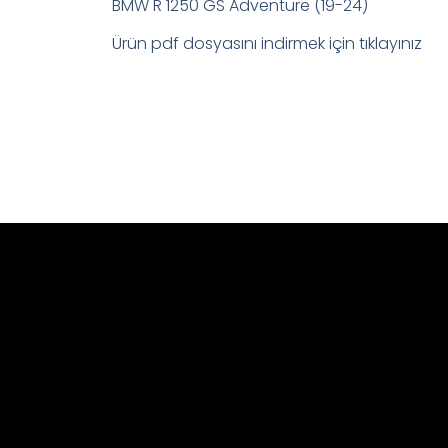
BMW R 1250 GS Adventure (19-24)
Ürün pdf dosyasını indirmek için tıklayınız