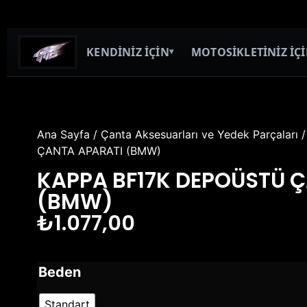
KENDİNİZ İÇİN
MOTOSİKLETİNİZ İÇ
▾
Ana Sayfa
/
Çanta Aksesuarları ve Yedek Parçaları
/
ÇANTA APARATI (BMW)
KAPPA BF17K DEPOÜSTÜ 
(BMW)
₺
1.077,00
Beden
Standart