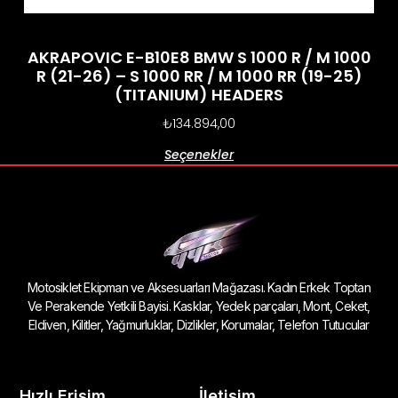
AKRAPOVIC E-B10E8 BMW S 1000 R / M 1000
R (21-26) – S 1000 RR / M 1000 RR (19-25)
(TITANIUM) HEADERS
₺
134.894,00
Seçenekler
Motosiklet Ekipman ve Aksesuarları Mağazası. Kadın Erkek Toptan
Ve Perakende Yetkili Bayisi. Kasklar, Yedek parçaları, Mont, Ceket,
Eldiven, Kilitler, Yağmurluklar, Dizlikler, Korumalar, Telefon Tutucular
Hızlı Erişim
İletişim