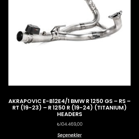
AKRAPOVIC E-B12E4/1 BMW R 1250 GS – RS –
RT (19-23) – R 1250 R (19-24) (TITANIUM)
HEADERS
₺
104.469,00
Seçenekler