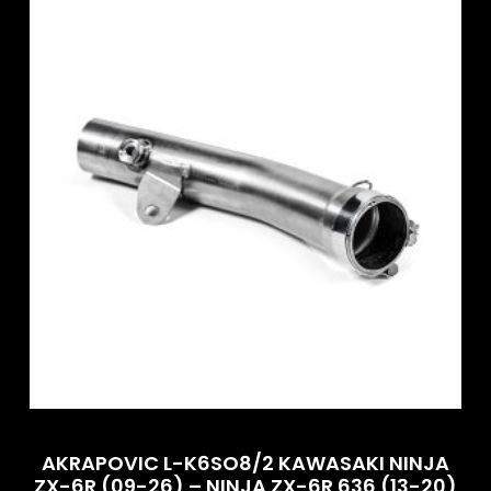
AKRAPOVIC L-K6SO8/2 KAWASAKI NINJA
ZX-6R (09-26) – NINJA ZX-6R 636 (13-20)