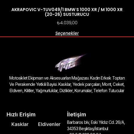
AKRAPOVIC V-TUV049/1 BMW S 1000 XR / M 1000 XR
(20-26) SUSTURUCU
₺
4.039,00
Seçenekler
Motosiklet Ekipman ve Aksesuarları Mağazası. Kadın Erkek Toptan
Ve Perakende Yetkili Bayisi. Kasklar, Yedek parçaları, Mont, Ceket,
Eldiven, Kilitler, Yağmurluklar, Dizlikler, Korumalar, Telefon Tutucular
Hızlı Erişim
İletişim
Barbaros blv, Eski Yıldız Cd. 26/A,
Kasklar
Eldivenler
34353 Beşiktaş/İstanbul