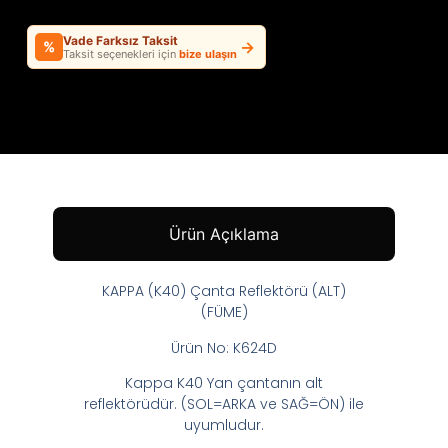
Vade Farksız Taksit
→
%
Taksit seçenekleri için
bize ulaşın
Ürün Açıklama
KAPPA (K40) Çanta Reflektörü (ALT)
(FÜME)
Ürün No: K624D
Kappa K40 Yan çantanın alt
reflektörüdür. (SOL=ARKA ve SAĞ=ÖN) ile
uyumludur.