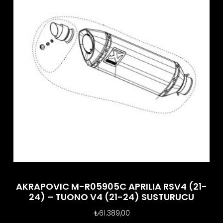
AKRAPOVIC M-R05905C APRILIA RSV4 (21-
24) – TUONO V4 (21-24) SUSTURUCU
₺
61.389,00