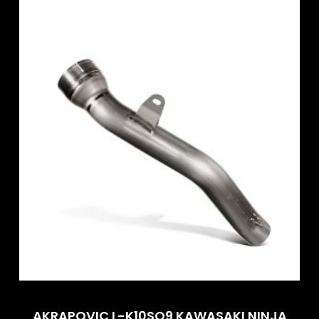
AKRAPOVIC L-K10SO9 KAWASAKI NINJA