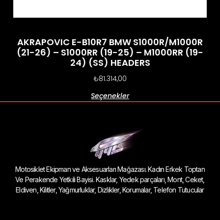
AKRAPOVIC E-B10R7 BMW S1000R/M1000R
(21-26) – S1000RR (19-25) – M1000RR (19-
24) (SS) HEADERS
₺
81.314,00
Seçenekler
Motosiklet Ekipman ve Aksesuarları Mağazası. Kadın Erkek Toptan
Ve Perakende Yetkili Bayisi. Kasklar, Yedek parçaları, Mont, Ceket,
Eldiven, Kilitler, Yağmurluklar, Dizlikler, Korumalar, Telefon Tutucular