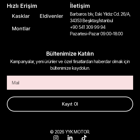
Hızlı Erişim
İletişim
Barbaros blv, Eski Yıldız Cd. 26/A,
Kasklar
Eldivenler
34353 Beşiktaş/İstanbul
+90 541 309 99 94
Montlar
Pazartesi–Pazar 09:00–18:00
Bültenimize Katılın
Kampanyalar, yeni ürünler ve özel fırsatlardan haberdar olmak için
bültenimize kaydolun.
Kayıt Ol
© 2026 YYK MOTOR.