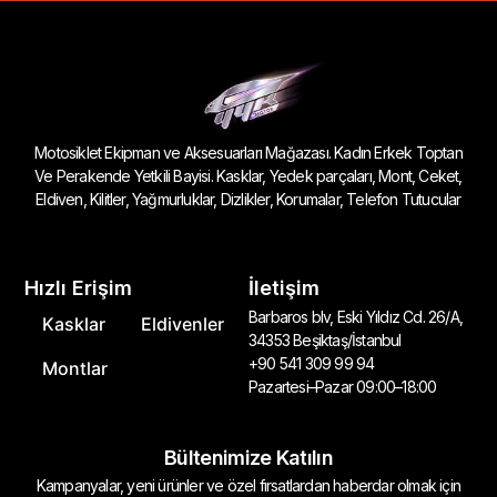
Motosiklet Ekipman ve Aksesuarları Mağazası. Kadın Erkek Toptan
Ve Perakende Yetkili Bayisi. Kasklar, Yedek parçaları, Mont, Ceket,
Eldiven, Kilitler, Yağmurluklar, Dizlikler, Korumalar, Telefon Tutucular
Hızlı Erişim
İletişim
Barbaros blv, Eski Yıldız Cd. 26/A,
Kasklar
Eldivenler
34353 Beşiktaş/İstanbul
+90 541 309 99 94
Montlar
Pazartesi–Pazar 09:00–18:00
Bültenimize Katılın
Kampanyalar, yeni ürünler ve özel fırsatlardan haberdar olmak için