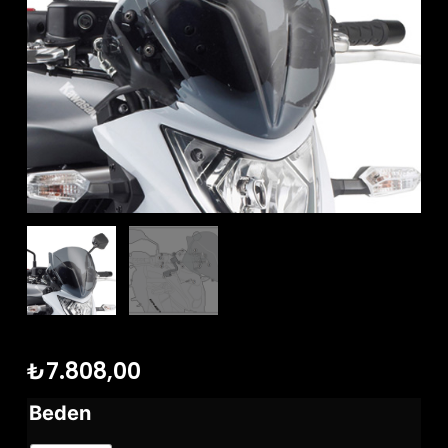
₺
7.808,00
Beden