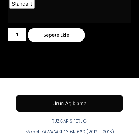
Standart
Sepete Ekle
Ürün Açıklama
RÜZGAR SİPERLİĞİ
Model: KAWASAKI ER-6N 650 (2012 – 2016)