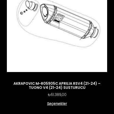
AKRAPOVIC M-R05905C APRILIA RSV4 (21-24) –
TUONO V4 (21-24) SUSTURUCU
₺
61.389,00
Seçenekler