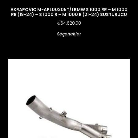
AKRAPOVIC M-APL00305T/1 BMW S 1000 RR – M 1000
RR (19-24) – S 1000 R – M 1000 R (21-24) SUSTURUCU
₺
64.620,00
Seçenekler