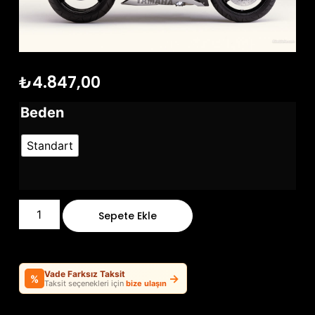
₺
4.847,00
Beden
Standart
Sepete Ekle
Vade Farksız Taksit
→
%
Taksit seçenekleri için
bize ulaşın