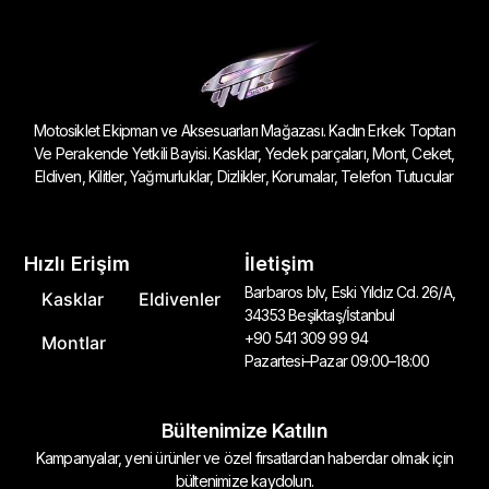
Motosiklet Ekipman ve Aksesuarları Mağazası. Kadın Erkek Toptan
Ve Perakende Yetkili Bayisi. Kasklar, Yedek parçaları, Mont, Ceket,
Eldiven, Kilitler, Yağmurluklar, Dizlikler, Korumalar, Telefon Tutucular
Hızlı Erişim
İletişim
Barbaros blv, Eski Yıldız Cd. 26/A,
Kasklar
Eldivenler
34353 Beşiktaş/İstanbul
+90 541 309 99 94
Montlar
Pazartesi–Pazar 09:00–18:00
Bültenimize Katılın
Kampanyalar, yeni ürünler ve özel fırsatlardan haberdar olmak için
bültenimize kaydolun.