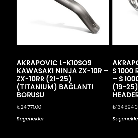
AKRAPOVIC L-K10SO9
AKRAP
KAWASAKI NINJA ZX-10R –
S 1000 
ZX-10RR (21-25)
– S 100
(TITANIUM) BAĞLANTI
(19-25
BORUSU
HEADE
₺
24.771,00
₺
134.894,
Seçenekler
Seçenekle