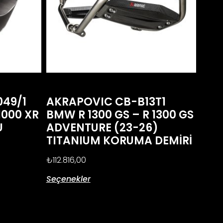
49/1
AKRAPOVIC CB-B13T1
1000 XR
BMW R 1300 GS – R 1300 GS
U
ADVENTURE (23-26)
TITANIUM KORUMA DEMİRİ
₺
112.816,00
Seçenekler