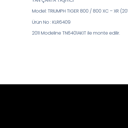
YAN ÇANTA TAŞIYICI
Model: TRIUMPH TIGER 800 / 800 XC – XR (201
Ürün No : KLR6409
2011 Modeline TN6401AKIT ile monte edilir.