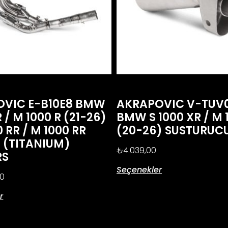
OVIC E-B10E8 BMW
AKRAPOVIC V-TUV0
R / M 1000 R (21-26)
BMW S 1000 XR / M 
0 RR / M 1000 RR
(20-26) SUSTURUC
) (TITANIUM)
₺
4.039,00
RS
Seçenekler
00
r