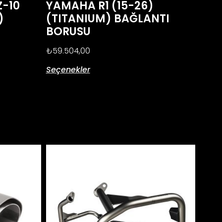
Z-10
YAMAHA R1 (15-26)
)
(TITANIUM) BAĞLANTI
BORUSU
₺
59.504,00
Seçenekler