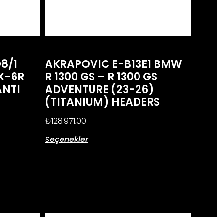
8/1
AKRAPOVIC E-B13E1 BMW
X-6R
R 1300 GS – R 1300 GS
ANTI
ADVENTURE (23-26)
(TITANIUM) HEADERS
₺
128.971,00
Seçenekler