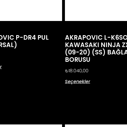
VIC P-DR4 PUL
AKRAPOVIC L-K6SO
RSAL)
KAWASAKI NINJA Z
(09-20) (SS) BAĞL
BORUSU
r
₺
18.040,00
Seçenekler