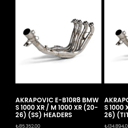
AKRAPOVIC E-B10R8 BMW
AKRAPO
S 1000 XR / M 1000 XR (20-
S 1000 
26) (SS) HEADERS
26) (T
₺
85.352,00
₺
134.894,