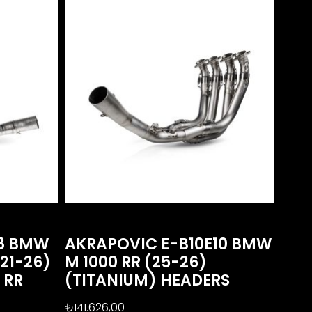
E8 BMW
AKRAPOVIC E-B10E10 BMW
(21-26)
M 1000 RR (25-26)
0 RR
(TITANIUM) HEADERS
)
₺
141.626,00