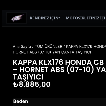
KENDİNİZ İÇİN
MOTOSİKLETİNİZ İÇ
▾
Ana Sayfa
/
TÜM ÜRÜNLER
/ KAPPA KLX176 HONDA
HORNET ABS (07-10) YAN ÇANTA TAŞIYICI
KAPPA KLX176 HONDA CB 
– HORNET ABS (07-10) Y
TAŞIYICI
₺
8.885,00
Beden