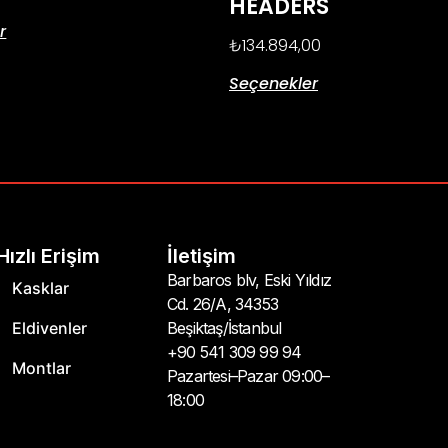
HEADERS
r
₺
134.894,00
Seçenekler
Hızlı Erişim
İletişim
Barbaros blv, Eski Yıldız
Kasklar
Cd. 26/A, 34353
Eldivenler
Beşiktaş/İstanbul
+90 541 309 99 94
Montlar
Pazartesi–Pazar 09:00–
18:00