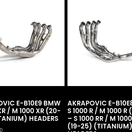
VIC E-B10E9 BMW
AKRAPOVIC E-B10
XR / M 1000 XR (20-
S 1000 R / M 1000 R 
ITANIUM) HEADERS
– S 1000 RR / M 100
(19-25) (TITANIUM
00