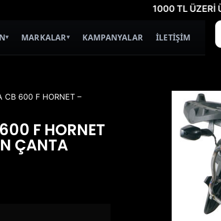
1000 TL ÜZERİ ÜCRETS
İN
MARKALAR
KAMPANYALAR
İLETİŞİM
▾
▾
 CB 600 F HORNET –
600 F HORNET
AN ÇANTA