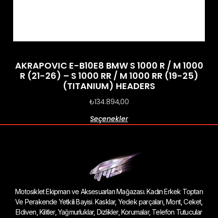
AKRAPOVIC E-B10E8 BMW S 1000 R / M 1000
R (21-26) – S 1000 RR / M 1000 RR (19-25)
(TITANIUM) HEADERS
₺
134.894,00
Seçenekler
Motosiklet Ekipman ve Aksesuarları Mağazası. Kadın Erkek Toptan
Ve Perakende Yetkili Bayisi. Kasklar, Yedek parçaları, Mont, Ceket,
Eldiven, Kilitler, Yağmurluklar, Dizlikler, Korumalar, Telefon Tutucular