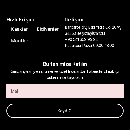
Hızlı Erişim
İletişim
Barbaros blv, Eski Yıldız Cd. 26/A,
Kasklar
Eldivenler
34353 Beşiktaş/İstanbul
+90 541 309 99 94
Montlar
Pazartesi–Pazar 09:00–18:00
Bültenimize Katılın
Kampanyalar, yeni ürünler ve özel fırsatlardan haberdar olmak için
bültenimize kaydolun.
Kayıt Ol