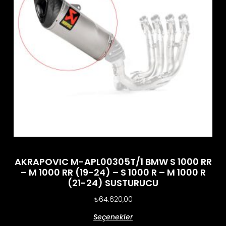
AKRAPOVIC M-APL00305T/1 BMW S 1000 RR
– M 1000 RR (19-24) – S 1000 R – M 1000 R
(21-24) SUSTURUCU
₺
64.620,00
Seçenekler