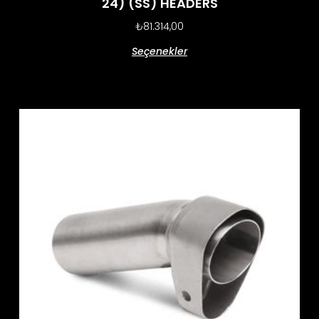
24) (SS) HEADERS
₺
81.314,00
Seçenekler