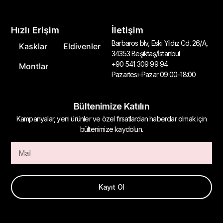
Hızlı Erişim
İletişim
Barbaros blv, Eski Yıldız Cd. 26/A,
Kasklar
Eldivenler
34353 Beşiktaş/İstanbul
+90 541 309 99 94
Montlar
Pazartesi–Pazar 09:00–18:00
Bültenimize Katılın
Kampanyalar, yeni ürünler ve özel fırsatlardan haberdar olmak için
bültenimize kaydolun.
Kayıt Ol