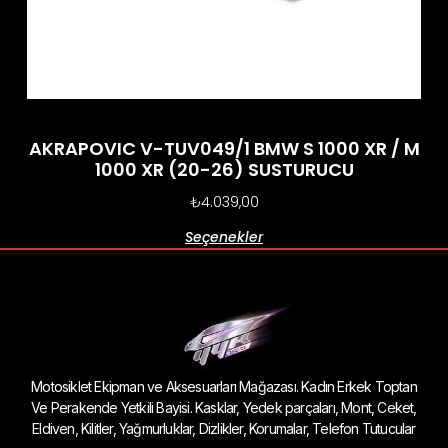
AKRAPOVIC V-TUV049/1 BMW S 1000 XR / M
1000 XR (20-26) SUSTURUCU
₺
4.039,00
Seçenekler
Motosiklet Ekipman ve Aksesuarları Mağazası. Kadın Erkek Toptan
Ve Perakende Yetkili Bayisi. Kasklar, Yedek parçaları, Mont, Ceket,
Eldiven, Kilitler, Yağmurluklar, Dizlikler, Korumalar, Telefon Tutucular