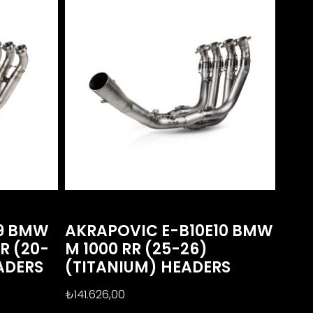
E9 BMW
AKRAPOVIC E-B10E10 BMW
XR (20-
M 1000 RR (25-26)
ADERS
(TITANIUM) HEADERS
₺
141.626,00