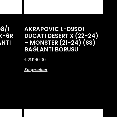
8/1
AKRAPOVIC L-D9SO1
X-6R
DUCATI DESERT X (22-24)
ANTI
– MONSTER (21-24) (SS)
BAĞLANTI BORUSU
₺
21.540,00
Seçenekler