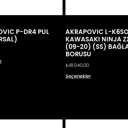
VIC P-DR4 PUL
AKRAPOVIC L-K6SO
RSAL)
KAWASAKI NINJA Z
(09-20) (SS) BAĞL
BORUSU
r
₺
18.040,00
Seçenekler