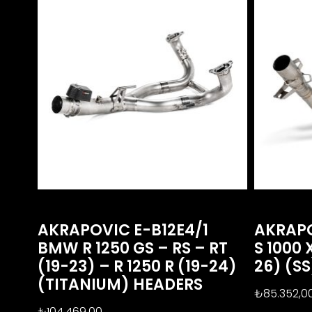
AKRAPOVIC E-B12E4/1
AKRAP
BMW R 1250 GS – RS – RT
S 1000 
(19-23) – R 1250 R (19-24)
26) (S
(TITANIUM) HEADERS
₺
85.352,0
₺
104.469,00