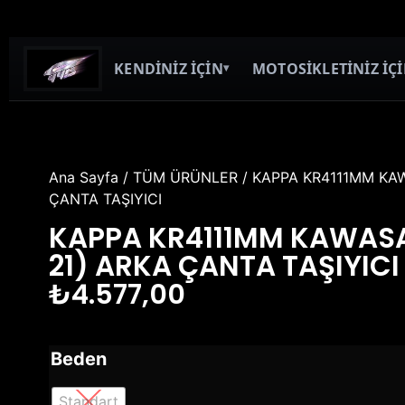
KENDİNİZ İÇİN
MOTOSİKLETİNİZ İÇ
▾
Ana Sayfa
/
TÜM ÜRÜNLER
/ KAPPA KR4111MM KAW
ÇANTA TAŞIYICI
KAPPA KR4111MM KAWASAK
21) ARKA ÇANTA TAŞIYICI
₺
4.577,00
Beden
Standart