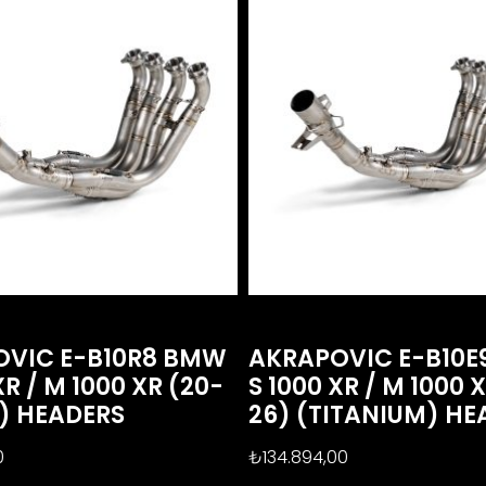
OVIC E-B10R8 BMW
AKRAPOVIC E-B10
XR / M 1000 XR (20-
S 1000 XR / M 1000 
S) HEADERS
26) (TITANIUM) HE
0
₺
134.894,00