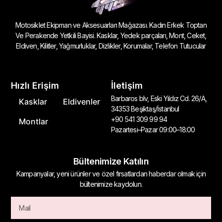
Motosiklet Ekipman ve Aksesuarları Mağazası. Kadın Erkek Toptan
Ve Perakende Yetkili Bayisi. Kasklar, Yedek parçaları, Mont, Ceket,
Eldiven, Kilitler, Yağmurluklar, Dizlikler, Korumalar, Telefon Tutucular
Hızlı Erişim
İletişim
Barbaros blv, Eski Yıldız Cd. 26/A,
Kasklar
Eldivenler
34353 Beşiktaş/İstanbul
+90 541 309 99 94
Montlar
Pazartesi–Pazar 09:00–18:00
Bültenimize Katılın
Kampanyalar, yeni ürünler ve özel fırsatlardan haberdar olmak için
bültenimize kaydolun.