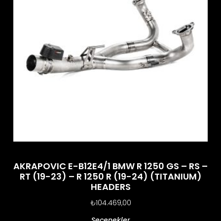
AKRAPOVIC E-B12E4/1 BMW R 1250 GS – RS –
RT (19-23) – R 1250 R (19-24) (TITANIUM)
HEADERS
₺
104.469,00
Seçenekler