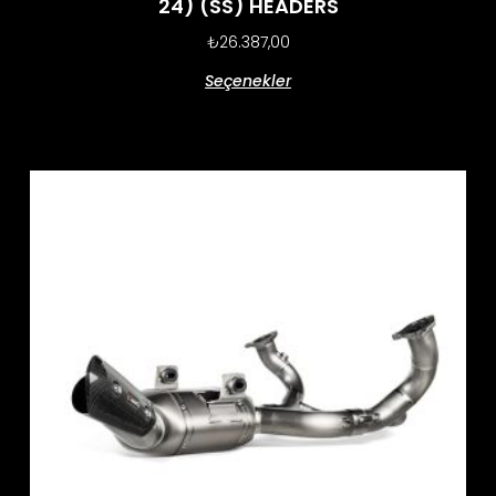
24) (SS) HEADERS
₺
26.387,00
Seçenekler