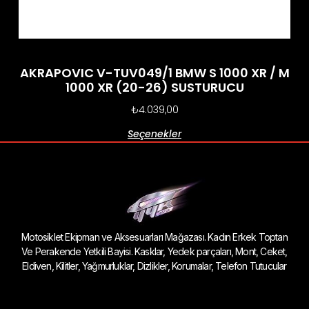
AKRAPOVIC V-TUV049/1 BMW S 1000 XR / M
1000 XR (20-26) SUSTURUCU
₺
4.039,00
Seçenekler
Motosiklet Ekipman ve Aksesuarları Mağazası. Kadın Erkek Toptan
Ve Perakende Yetkili Bayisi. Kasklar, Yedek parçaları, Mont, Ceket,
Eldiven, Kilitler, Yağmurluklar, Dizlikler, Korumalar, Telefon Tutucular