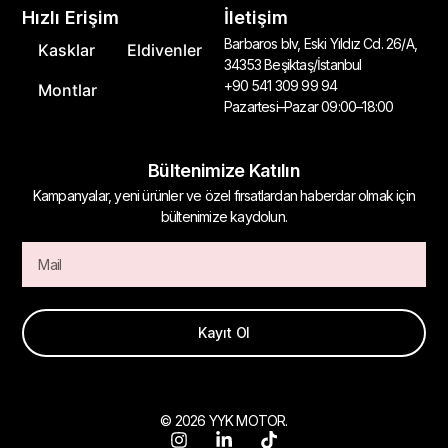
Hızlı Erişim
İletişim
Barbaros blv, Eski Yıldız Cd. 26/A,
Kasklar
Eldivenler
34353 Beşiktaş/İstanbul
+90 541 309 99 94
Montlar
Pazartesi–Pazar 09:00–18:00
Bültenimize Katılın
Kampanyalar, yeni ürünler ve özel fırsatlardan haberdar olmak için
bültenimize kaydolun.
Kayıt Ol
© 2026 YYK MOTOR.