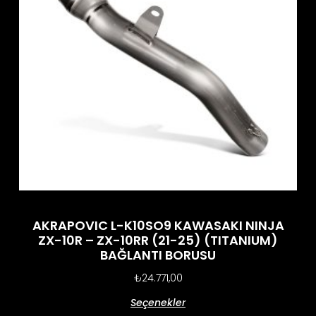
AKRAPOVIC L-K10SO9 KAWASAKI NINJA
ZX-10R – ZX-10RR (21-25) (TITANIUM)
BAĞLANTI BORUSU
₺
24.771,00
Seçenekler