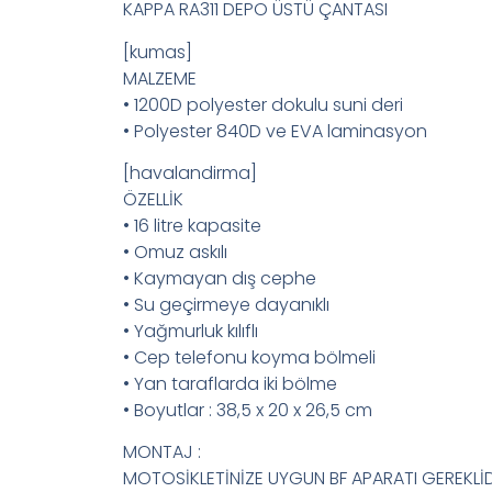
KAPPA RA311 DEPO ÜSTÜ ÇANTASI
[kumas]
MALZEME
• 1200D polyester dokulu suni deri
• Polyester 840D ve EVA laminasyon
[havalandirma]
ÖZELLİK
• 16 litre kapasite
• Omuz askılı
• Kaymayan dış cephe
• Su geçirmeye dayanıklı
• Yağmurluk kılıflı
• Cep telefonu koyma bölmeli
• Yan taraflarda iki bölme
• Boyutlar : 38,5 x 20 x 26,5 cm
MONTAJ :
MOTOSİKLETİNİZE UYGUN BF APARATI GEREKLİ