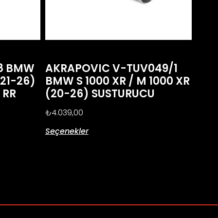
E8 BMW
AKRAPOVIC V-TUV049/1
(21-26)
BMW S 1000 XR / M 1000 XR
0 RR
(20-26) SUSTURUCU
)
₺
4.039,00
Seçenekler