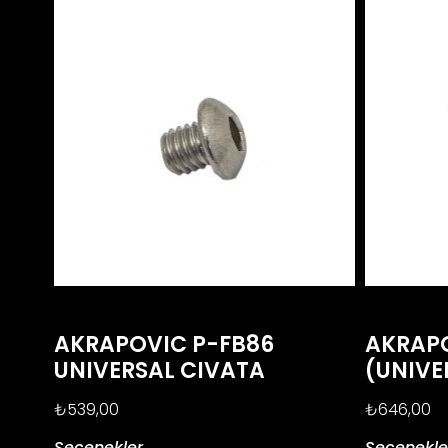
AKRAPOVIC P-FB86
AKRAPO
UNIVERSAL CIVATA
(UNIVE
₺
539,00
₺
646,00
Seçenekler
Seçenekle