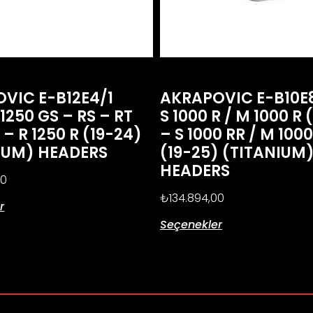
VIC E-B12E4/1
AKRAPOVIC E-B10
1250 GS – RS – RT
S 1000 R / M 1000 R 
 – R 1250 R (19-24)
– S 1000 RR / M 100
IUM) HEADERS
(19-25) (TITANIUM
HEADERS
00
₺
134.894,00
r
Seçenekler