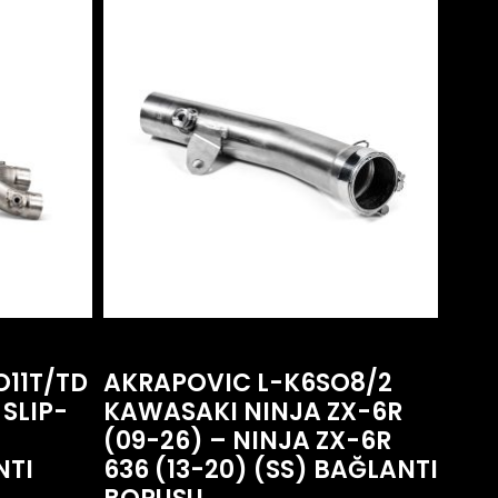
O11T/TD
AKRAPOVIC L-K6SO8/2
 SLIP-
KAWASAKI NINJA ZX-6R
(09-26) – NINJA ZX-6R
NTI
636 (13-20) (SS) BAĞLANTI