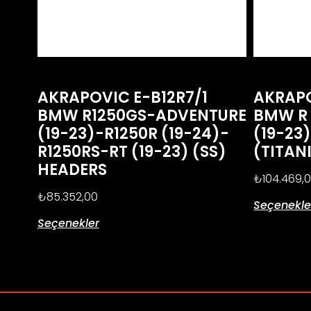
AKRAPOVIC E-B12R7/1
AKRAPO
BMW R1250GS-ADVENTURE
BMW R 
(19-23)-R1250R (19-24)-
(19-23)
R1250RS-RT (19-23) (SS)
(TITAN
HEADERS
₺
104.469,
₺
85.352,00
Seçenekle
Seçenekler