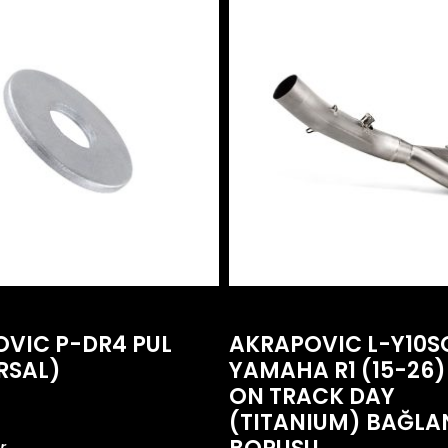
VIC P-DR4 PUL
AKRAPOVIC L-Y10S
RSAL)
YAMAHA R1 (15-26)
ON TRACK DAY
(TITANIUM) BAĞLA
r