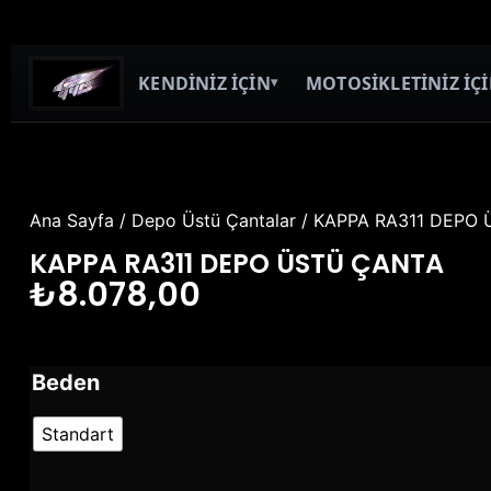
KENDİNİZ İÇİN
MOTOSİKLETİNİZ İÇ
▾
Ana Sayfa
/
Depo Üstü Çantalar
/ KAPPA RA311 DEPO
KAPPA RA311 DEPO ÜSTÜ ÇANTA
₺
8.078,00
Beden
Standart