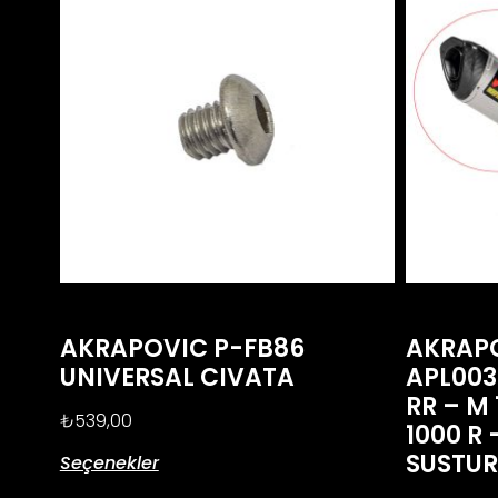
AKRAPOVIC P-FB86
AKRAP
UNIVERSAL CIVATA
APL003
RR – M 
₺
539,00
1000 R 
SUSTU
Seçenekler