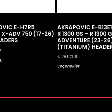
OVIC E-H7R5
AKRAPOVIC E-B13E
X-ADV 750 (17-26)
R 1300 GS – R 1300 
EADERS
ADVENTURE (23-26
(TITANIUM) HEADE
0
₺
128.971,00
r
Seçenekler