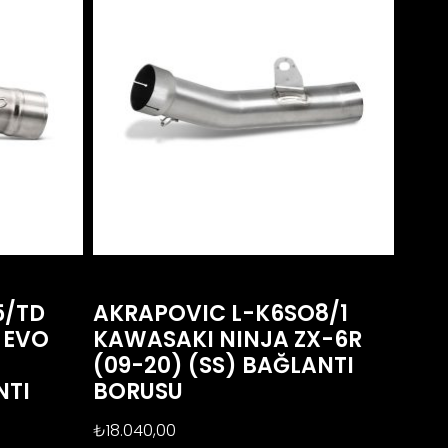
5/TD
AKRAPOVIC L-K6SO8/1
 EVO
KAWASAKI NINJA ZX-6R
(09-20) (SS) BAĞLANTI
NTI
BORUSU
₺
18.040,00