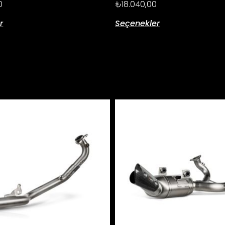
0
₺
18.040,00
r
Seçenekler