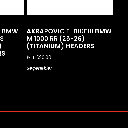
1 BMW
AKRAPOVIC E-B10E10 BMW
GS
M 1000 RR (25-26)
)
(TITANIUM) HEADERS
RS
₺
141.626,00
Seçenekler