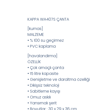
KAPPA WA407S ÇANTA
[kumas]
MALZEME
• % 100 su geçirmez
• PVC kaplama
[havalandirma]
ÖZELLİK
• Çok amaçlı çanta
• 15 litre kapasite
• Genişletme ve daraltma özelliği
• Dikişsiz teknoloji
• Sabitleme kayışı
• Omuz askılı
• Yansımalı şerit
• Boyutlar : 30 x 29 x 36 cm