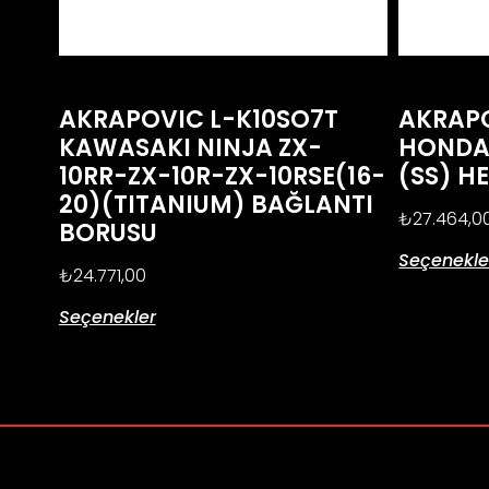
AKRAPOVIC L-K10SO7T
AKRAP
KAWASAKI NINJA ZX-
HONDA 
10RR-ZX-10R-ZX-10RSE(16-
(SS) H
20)(TITANIUM) BAĞLANTI
₺
27.464,0
BORUSU
Seçenekle
₺
24.771,00
Seçenekler