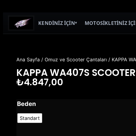
KENDİNİZ İÇİN
MOTOSİKLETİNİZ İÇ
▾
Ana Sayfa
/
Omuz ve Scooter Çantaları
/ KAPPA W
KAPPA WA407S SCOOTER
₺
4.847,00
Beden
Standart