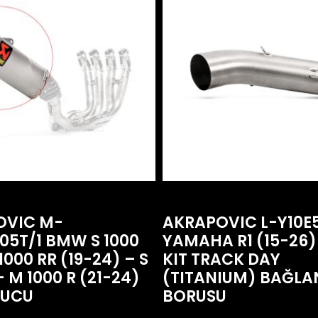
OVIC M-
AKRAPOVIC L-Y10E
05T/1 BMW S 1000
YAMAHA R1 (15-26)
1000 RR (19-24) – S
KIT TRACK DAY
– M 1000 R (21-24)
(TITANIUM) BAĞLA
RUCU
BORUSU