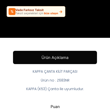
Vade Farksız Taksit
→
%
Taksit seçenekleri için
bize ulaşın
Ürün Açıklama
KAPPA ÇANTA KİLİT PARÇASI
Ürün no : Z683NR
KAPPA (K53) Çanta ile uyumludur.
Puan