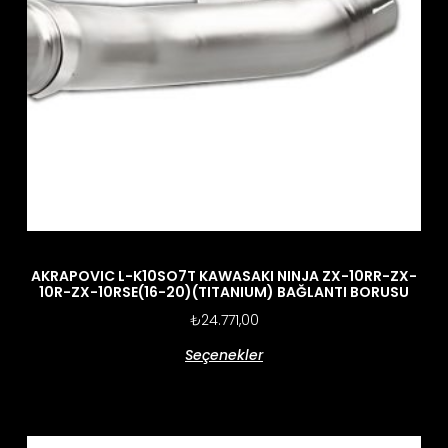
AKRAPOVIC L-K10SO7T KAWASAKI NINJA ZX-10RR-ZX-
10R-ZX-10RSE(16-20)(TITANIUM) BAĞLANTI BORUSU
₺
24.771,00
Seçenekler