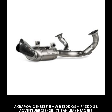
AKRAPOVIC E-B13E1 BMW R 1300 GS – R 1300 GS
ADVENTURE (23-26) (TITANIUM) HEADERS