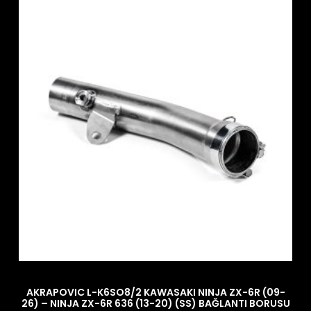
AKRAPOVIC L-K6SO8/2 KAWASAKI NINJA ZX-6R (09-
26) – NINJA ZX-6R 636 (13-20) (SS) BAĞLANTI BORUSU