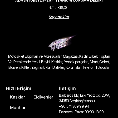
ADVENTURE (23-26) TITANIUM KORUMA DEMİRİ
₺
112.816,00
Seçenekler
Motosiklet Ekipman ve Aksesuarları Mağazası. Kadın Erkek Toptan
Ve Perakende Yetkili Bayisi. Kasklar, Yedek parçaları, Mont, Ceket,
Eldiven, Kilitler, Yağmurluklar, Dizlikler, Korumalar, Telefon Tutucular
Hızlı Erişim
İletişim
Barbaros blv, Eski Yıldız Cd. 26/A,
Kasklar
Eldivenler
34353 Beşiktaş/İstanbul
+90 541 309 99 94
Montlar
Pazartesi–Pazar 09:00–18:00