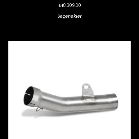
₺
18.309,00
Seçenekler