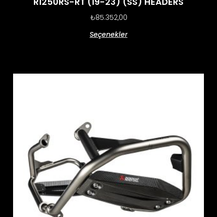
R1250RS-RT (19-23) (SS) HEADERS
₺
85.352,00
Seçenekler