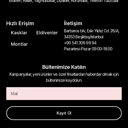
Eldiven, Kilitler, Yağmurluklar, Dizlikler, Korumalar, Telefon Tutucular
Hızlı Erişim
İletişim
Barbaros blv, Eski Yıldız Cd. 26/A,
Kasklar
Eldivenler
34353 Beşiktaş/İstanbul
+90 541 309 99 94
Montlar
Pazartesi–Pazar 09:00–18:00
Bültenimize Katılın
Kampanyalar, yeni ürünler ve özel fırsatlardan haberdar olmak için
bültenimize kaydolun.
Kayıt Ol