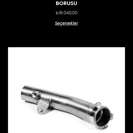
BORUSU
₺
18.040,00
Seçenekler