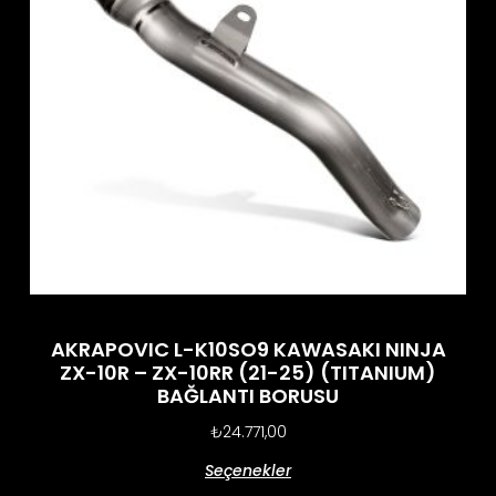
AKRAPOVIC L-K10SO9 KAWASAKI NINJA
ZX-10R – ZX-10RR (21-25) (TITANIUM)
BAĞLANTI BORUSU
₺
24.771,00
Seçenekler