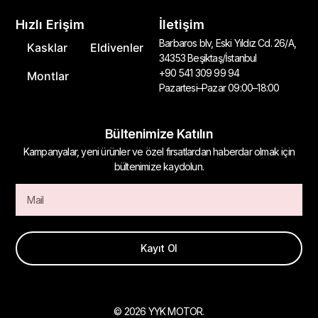
Hızlı Erişim
İletişim
Barbaros blv, Eski Yıldız Cd. 26/A,
Kasklar
Eldivenler
34353 Beşiktaş/İstanbul
+90 541 309 99 94
Montlar
Pazartesi–Pazar 09:00–18:00
Bültenimize Katılın
Kampanyalar, yeni ürünler ve özel fırsatlardan haberdar olmak için
bültenimize kaydolun.
Kayıt Ol
© 2026 YYK MOTOR.