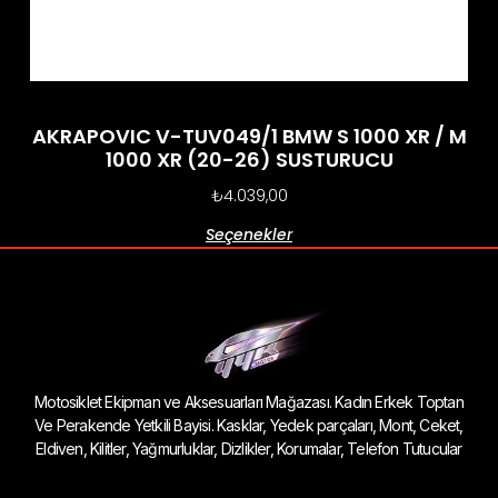
AKRAPOVIC V-TUV049/1 BMW S 1000 XR / M
1000 XR (20-26) SUSTURUCU
₺
4.039,00
Seçenekler
Motosiklet Ekipman ve Aksesuarları Mağazası. Kadın Erkek Toptan
Ve Perakende Yetkili Bayisi. Kasklar, Yedek parçaları, Mont, Ceket,
Eldiven, Kilitler, Yağmurluklar, Dizlikler, Korumalar, Telefon Tutucular