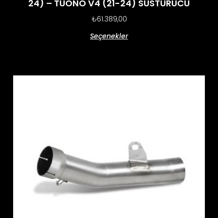
24) – TUONO V4 (21-24) SUSTURUCU
₺
61.389,00
Seçenekler