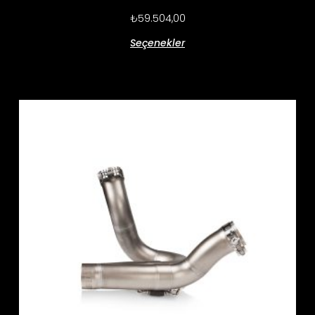
₺
59.504,00
Seçenekler