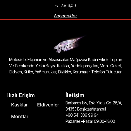
₺
112.816,00
Seçenekler
Motosiklet Ekipman ve Aksesuarları Mağazası. Kadın Erkek Toptan
Ve Perakende Yetkili Bayisi. Kasklar, Yedek parçaları, Mont, Ceket,
Eldiven, Kilitler, Yağmurluklar, Dizlikler, Korumalar, Telefon Tutucular
Hızlı Erişim
İletişim
Barbaros blv, Eski Yıldız Cd. 26/A,
Kasklar
Eldivenler
34353 Beşiktaş/İstanbul
+90 541 309 99 94
Montlar
Pazartesi–Pazar 09:00–18:00