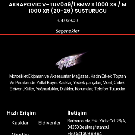
AKRAPOVIC V-TUV049/1 BMW S 1000 XR / M
1000 XR (20-26) SUSTURUCU
₺
4.039,00
Seçenekler
Motosiklet Ekipman ve Aksesuarları Mağazası. Kadın Erkek Toptan
Ve Perakende Yetkili Bayisi. Kasklar, Yedek parçaları, Mont, Ceket,
Eldiven, Kilitler, Yağmurluklar, Dizlikler, Korumalar, Telefon Tutucular
Hızlı Erişim
İletişim
Barbaros blv, Eski Yıldız Cd. 26/A,
Kasklar
Eldivenler
34353 Beşiktaş/İstanbul
+90 541 309 99 94
Montlar