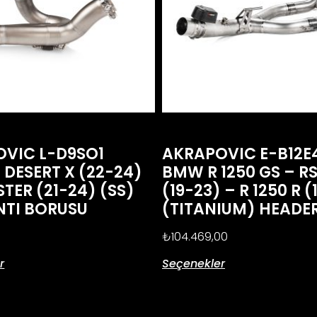
VIC L-D9SO1
AKRAPOVIC E-B12E
 DESERT X (22-24)
BMW R 1250 GS – RS
TER (21-24) (SS)
(19-23) – R 1250 R 
NTI BORUSU
(TITANIUM) HEADE
₺
104.469,00
r
Seçenekler