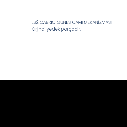
LS2 CABRIO GÜNES CAMI MEKANİZMASI
Orjinal yedek parçadır.