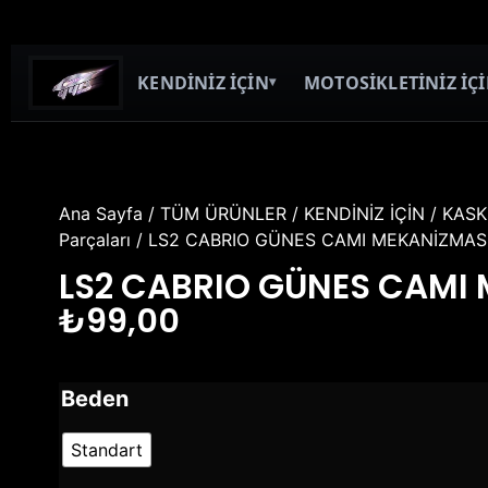
KENDİNİZ İÇİN
MOTOSİKLETİNİZ İÇ
▾
Ana Sayfa
/
TÜM ÜRÜNLER
/
KENDİNİZ İÇİN
/
KASK
Parçaları
/ LS2 CABRIO GÜNES CAMI MEKANİZMAS
LS2 CABRIO GÜNES CAMI
₺
99,00
Beden
Standart