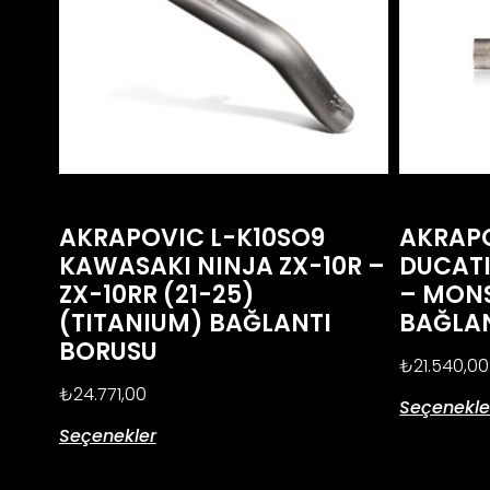
AKRAPOVIC L-K10SO9
AKRAPO
KAWASAKI NINJA ZX-10R –
DUCATI
ZX-10RR (21-25)
– MONS
(TITANIUM) BAĞLANTI
BAĞLA
BORUSU
₺
21.540,00
₺
24.771,00
Seçenekle
Seçenekler