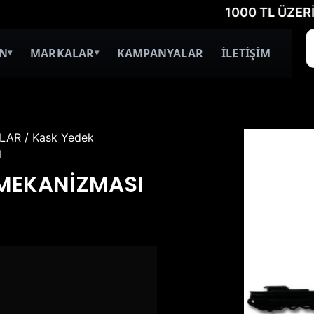
1000 TL ÜZERİ ÜCRE
İN
MARKALAR
KAMPANYALAR
İLETİŞİM
▾
▾
LAR
/
Kask Yedek
I
 MEKANİZMASI