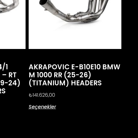
4/1
AKRAPOVIC E-B10E10 BMW
 – RT
M 1000 RR (25-26)
(19-24)
(TITANIUM) HEADERS
RS
₺
141.626,00
Seçenekler