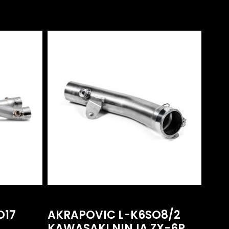
O17
AKRAPOVIC L-K6SO8/2
KAWASAKI NINJA ZX-6R