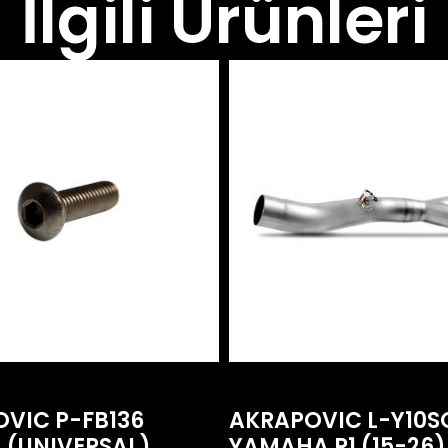
İlgili Ürünleri
VIC P-FB136
AKRAPOVIC L-Y10S
 (UNIVERSAL)
YAMAHA R1 (15-26)