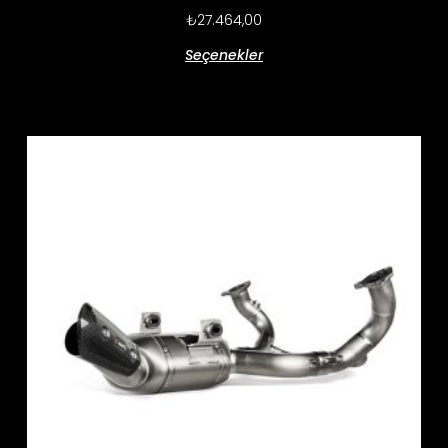
₺
27.464,00
Seçenekler