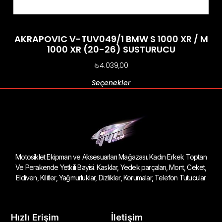
AKRAPOVIC V-TUV049/1 BMW S 1000 XR / M
1000 XR (20-26) SUSTURUCU
₺
4.039,00
Seçenekler
Motosiklet Ekipman ve Aksesuarları Mağazası. Kadın Erkek Toptan
Ve Perakende Yetkili Bayisi. Kasklar, Yedek parçaları, Mont, Ceket,
Eldiven, Kilitler, Yağmurluklar, Dizlikler, Korumalar, Telefon Tutucular
Hızlı Erişim
İletişim