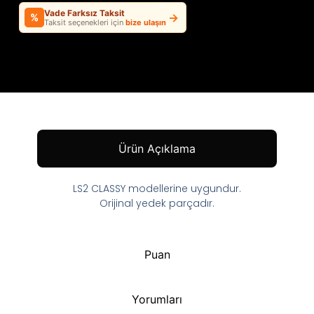
Vade Farksız Taksit
→
%
Taksit seçenekleri için
bize ulaşın
Ürün Açıklama
LS2 CLASSY modellerine uygundur.
Orijinal yedek parçadır.
Puan
Yorumları