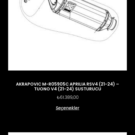
AKRAPOVIC M-R05905C APRILIA RSV4 (21-24) –
TUONO V4 (21-24) SUSTURUCU
₺
61.389,00
Seçenekler