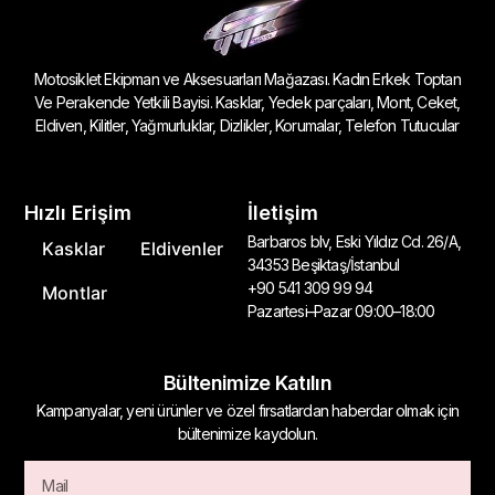
Motosiklet Ekipman ve Aksesuarları Mağazası. Kadın Erkek Toptan
Ve Perakende Yetkili Bayisi. Kasklar, Yedek parçaları, Mont, Ceket,
Eldiven, Kilitler, Yağmurluklar, Dizlikler, Korumalar, Telefon Tutucular
Hızlı Erişim
İletişim
Barbaros blv, Eski Yıldız Cd. 26/A,
Kasklar
Eldivenler
34353 Beşiktaş/İstanbul
+90 541 309 99 94
Montlar
Pazartesi–Pazar 09:00–18:00
Bültenimize Katılın
Kampanyalar, yeni ürünler ve özel fırsatlardan haberdar olmak için
bültenimize kaydolun.