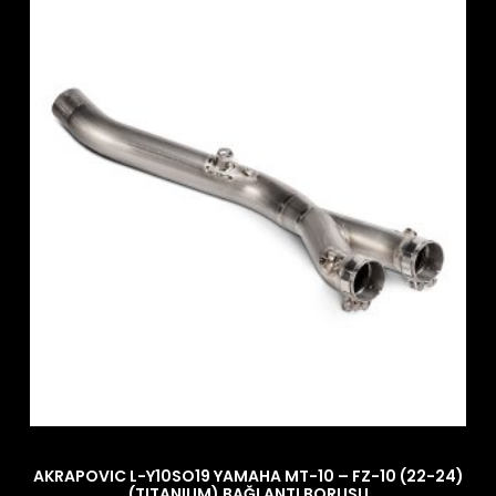
AKRAPOVIC L-Y10SO19 YAMAHA MT-10 – FZ-10 (22-24)
(TITANIUM) BAĞLANTI BORUSU