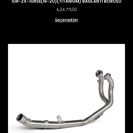
10R-ZX-10RSE(16-20)(TITANIUM) BAĞLANTI BORUSU
₺
24.771,00
Seçenekler