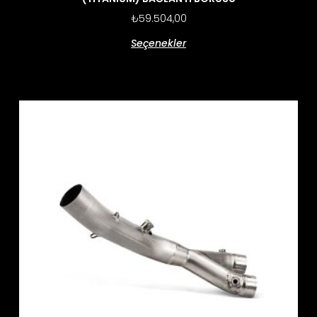
₺
59.504,00
Seçenekler