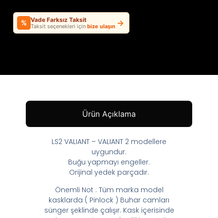
Vade Farksız Taksit
→
%
Taksit seçenekleri için
bize ulaşın
Ürün Açıklama
LS2 VALIANT – VALIANT 2 modellere
uygundur.
Buğu yapmayı engeller.
Orijinal yedek parçadır.
Önemli Not : Tüm marka model
kasklarda ( Pinlock ) Buhar camları
sünger şeklinde çalışır. Kask içerisinde