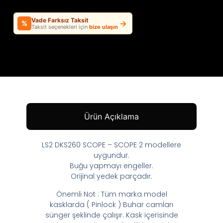
Vade Farksız Taksit
→
%
Taksit seçenekleri için
bize ulaşın
Ürün Açıklama
LS2 DKS260 SCOPE – SCOPE 2 modellere
uygundur.
Buğu yapmayı engeller.
Orijinal yedek parçadır.
Önemli Not : Tüm marka model
kasklarda ( Pinlock ) Buhar camları
sünger şeklinde çalışır. Kask içerisinde