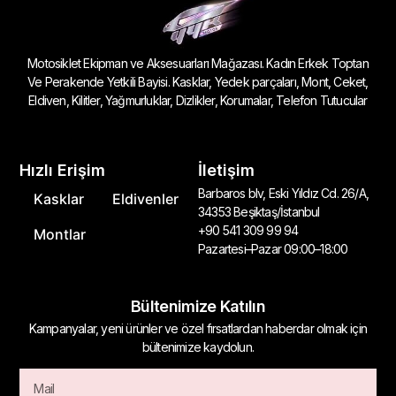
Motosiklet Ekipman ve Aksesuarları Mağazası. Kadın Erkek Toptan
Ve Perakende Yetkili Bayisi. Kasklar, Yedek parçaları, Mont, Ceket,
Eldiven, Kilitler, Yağmurluklar, Dizlikler, Korumalar, Telefon Tutucular
Hızlı Erişim
İletişim
Barbaros blv, Eski Yıldız Cd. 26/A,
Kasklar
Eldivenler
34353 Beşiktaş/İstanbul
+90 541 309 99 94
Montlar
Pazartesi–Pazar 09:00–18:00
Bültenimize Katılın
Kampanyalar, yeni ürünler ve özel fırsatlardan haberdar olmak için
bültenimize kaydolun.