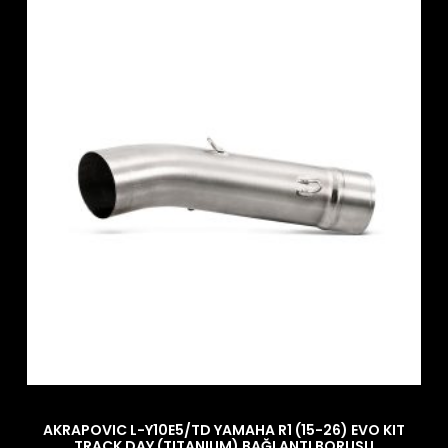
AKRAPOVIC L-Y10E5/TD YAMAHA R1 (15-26) EVO KIT
TRACK DAY (TITANIUM) BAĞLANTI BORUSU