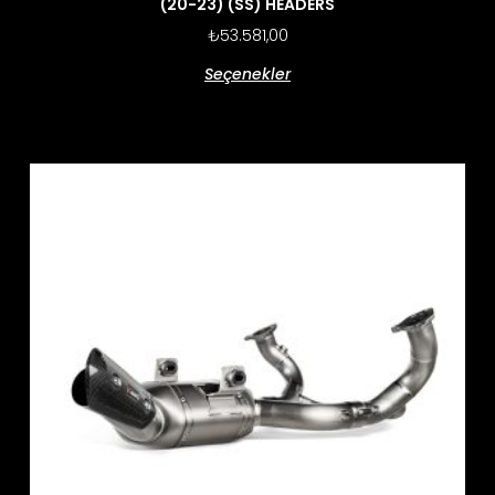
(20-23) (SS) HEADERS
₺
53.581,00
Seçenekler