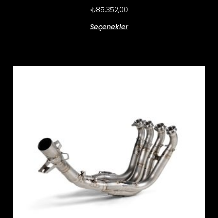
₺
85.352,00
Seçenekler