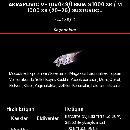
AKRAPOVIC V-TUV049/1 BMW S 1000 XR / M
1000 XR (20-26) SUSTURUCU
₺
4.039,00
Seçenekler
Motosiklet Ekipman ve Aksesuarları Mağazası. Kadın Erkek Toptan
Ve Perakende Yetkili Bayisi. Kasklar, Yedek parçaları, Mont, Ceket,
Eldiven, Kilitler, Yağmurluklar, Dizlikler, Korumalar, Telefon Tutucular
Hızlı Erişim
İletişim
Barbaros blv, Eski Yıldız Cd. 26/A,
Kasklar
Eldivenler
34353 Beşiktaş/İstanbul
+90 541 309 99 94
Montlar