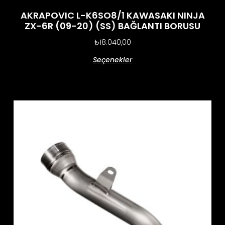
AKRAPOVIC L-K6SO8/1 KAWASAKI NINJA
ZX-6R (09-20) (SS) BAĞLANTI BORUSU
₺
18.040,00
Seçenekler