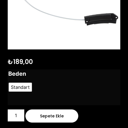
₺
189,00
Beden
Standart
Sepete Ekle