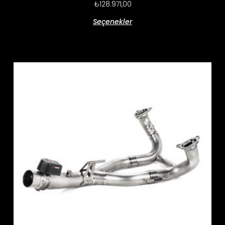
₺
128.971,00
Seçenekler