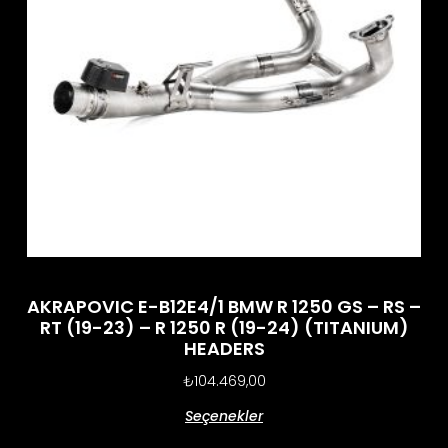
AKRAPOVIC E-B12E4/1 BMW R 1250 GS – RS –
RT (19-23) – R 1250 R (19-24) (TITANIUM)
HEADERS
₺
104.469,00
Seçenekler