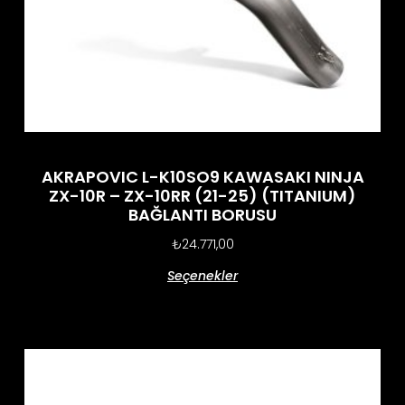
AKRAPOVIC L-K10SO9 KAWASAKI NINJA
ZX-10R – ZX-10RR (21-25) (TITANIUM)
BAĞLANTI BORUSU
₺
24.771,00
Seçenekler