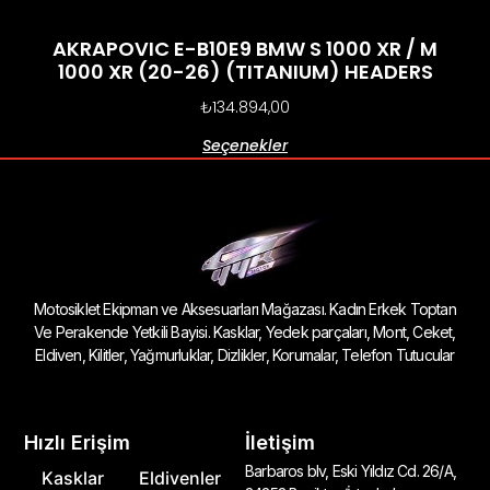
AKRAPOVIC E-B10E9 BMW S 1000 XR / M
1000 XR (20-26) (TITANIUM) HEADERS
₺
134.894,00
Seçenekler
Motosiklet Ekipman ve Aksesuarları Mağazası. Kadın Erkek Toptan
Ve Perakende Yetkili Bayisi. Kasklar, Yedek parçaları, Mont, Ceket,
Eldiven, Kilitler, Yağmurluklar, Dizlikler, Korumalar, Telefon Tutucular
Hızlı Erişim
İletişim
Barbaros blv, Eski Yıldız Cd. 26/A,
Kasklar
Eldivenler