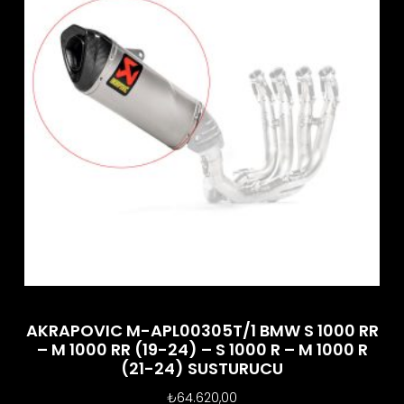
AKRAPOVIC M-APL00305T/1 BMW S 1000 RR
– M 1000 RR (19-24) – S 1000 R – M 1000 R
(21-24) SUSTURUCU
₺
64.620,00