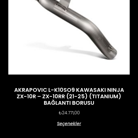
AKRAPOVIC L-K10SO9 KAWASAKI NINJA
ZX-10R – ZX-10RR (21-25) (TITANIUM)
BAĞLANTI BORUSU
₺
24.771,00
Seçenekler