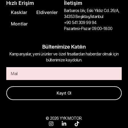
Hızlı Erişim
İletişim
Barbaros blv, Eski Yıldız Cd. 26/A,
Kasklar
Eldivenler
34353 Beşiktaş/İstanbul
+90 541 309 99 94
Montlar
Pazartesi–Pazar 09:00–18:00
Bültenimize Katılın
Kampanyalar, yeni ürünler ve özel fırsatlardan haberdar olmak için
bültenimize kaydolun.
Kayıt Ol
© 2026 YYK MOTOR.