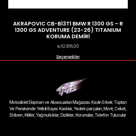
AKRAPOVIC CB-B13T1 BMW R 1300 GS – R
1300 GS ADVENTURE (23-26) TITANIUM
KORUMA DEMİRİ
₺
112.816,00
Seçenekler
Motosiklet Ekipman ve Aksesuarları Mağazası. Kadın Erkek Toptan
Ve Perakende Yetkili Bayisi. Kasklar, Yedek parçaları, Mont, Ceket,
Eldiven, Kilitler, Yağmurluklar, Dizlikler, Korumalar, Telefon Tutucular