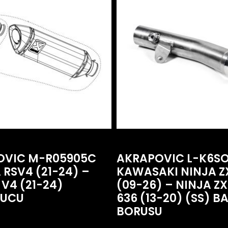
OVIC M-R05905C
AKRAPOVIC L-K6SO
 RSV4 (21-24) –
KAWASAKI NINJA Z
V4 (21-24)
(09-26) – NINJA Z
RUCU
636 (13-20) (SS) B
BORUSU