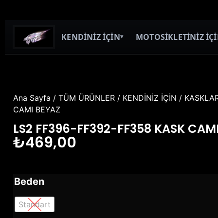
KENDİNİZ İÇİN
MOTOSİKLETİNİZ İÇ
▾
Ana Sayfa
/
TÜM ÜRÜNLER
/
KENDİNİZ İÇİN
/
KASKLA
CAMI BEYAZ
LS2 FF396-FF392-FF358 KASK CAM
₺
469,00
Beden
Standart