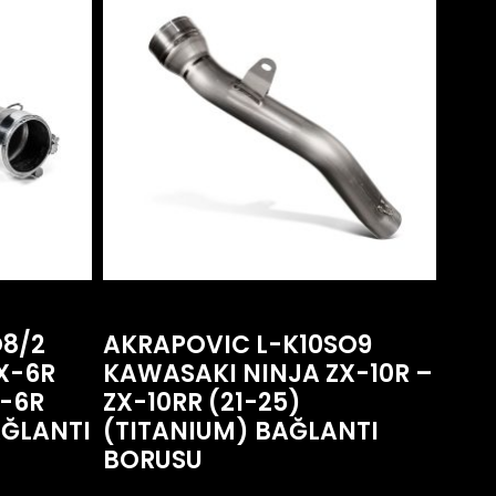
8/2
AKRAPOVIC L-K10SO9
X-6R
KAWASAKI NINJA ZX-10R –
X-6R
ZX-10RR (21-25)
AĞLANTI
(TITANIUM) BAĞLANTI
BORUSU