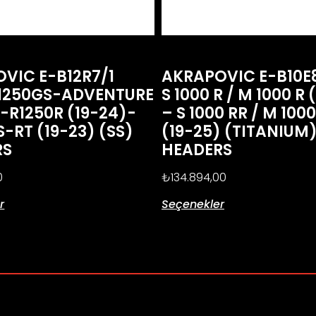
VIC E-B12R7/1
AKRAPOVIC E-B10
1250GS-ADVENTURE
S 1000 R / M 1000 R 
)-R1250R (19-24)-
– S 1000 RR / M 100
S-RT (19-23) (SS)
(19-25) (TITANIUM
RS
HEADERS
0
₺
134.894,00
r
Seçenekler