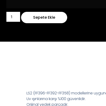
Sepete Ekle
LS2 (FF396-FF392-FF358) modellerine uygun
Uv ışınlarına karşı %100 güvenlidir.
Orijinal yedek parçadır.