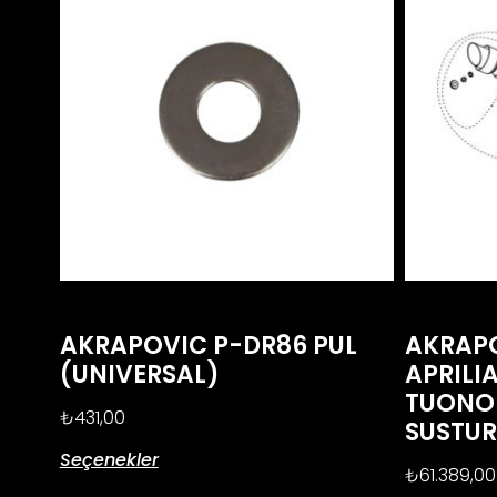
AKRAPOVIC P-DR86 PUL
AKRAP
(UNIVERSAL)
APRILIA
TUONO 
₺
431,00
SUSTU
Seçenekler
₺
61.389,00