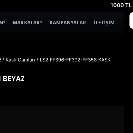
1000 TL ÜZERİ
İN
MARKALAR
KAMPANYALAR
İLETİŞİM
▾
▾
R
/
Kask Camları
/ LS2 FF396-FF392-FF358 KASK
I BEYAZ