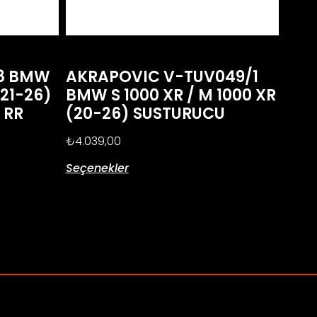
E8 BMW
AKRAPOVIC V-TUV049/1
(21-26)
BMW S 1000 XR / M 1000 XR
0 RR
(20-26) SUSTURUCU
)
₺
4.039,00
Seçenekler