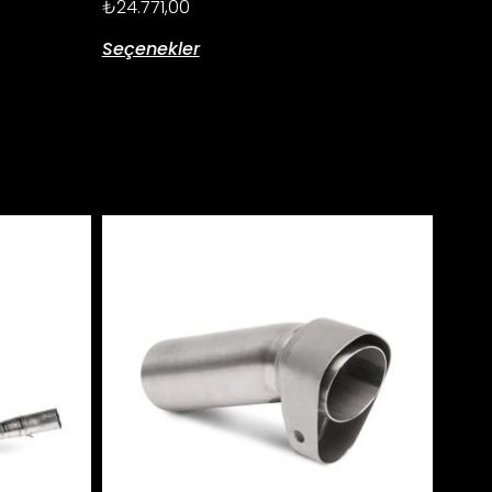
₺
24.771,00
Seçenekler