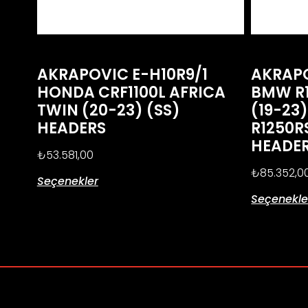
AKRAPOVIC E-H10R9/1
AKRAPO
HONDA CRF1100L AFRICA
BMW R
TWIN (20-23) (SS)
(19-23
HEADERS
R1250R
HEADE
₺
53.581,00
₺
85.352,0
Seçenekler
Seçenekle