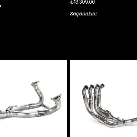
₺
18.309,00
r
Seçenekler