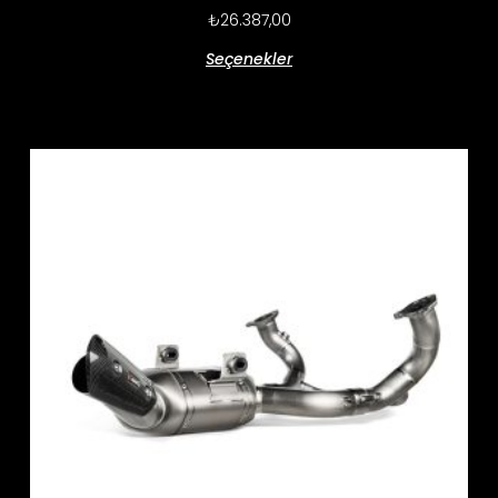
₺
26.387,00
Seçenekler