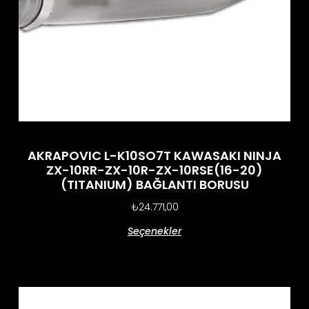
AKRAPOVIC L-K10SO7T KAWASAKI NINJA
ZX-10RR-ZX-10R-ZX-10RSE(16-20)
(TITANIUM) BAĞLANTI BORUSU
₺
24.771,00
Seçenekler