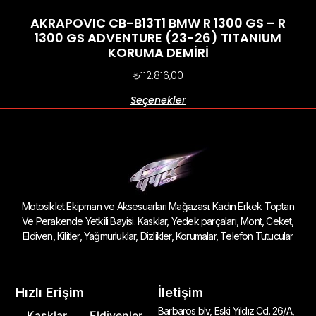
AKRAPOVIC CB-B13T1 BMW R 1300 GS – R
1300 GS ADVENTURE (23-26) TITANIUM
KORUMA DEMİRİ
₺
112.816,00
Seçenekler
Motosiklet Ekipman ve Aksesuarları Mağazası. Kadın Erkek Toptan
Ve Perakende Yetkili Bayisi. Kasklar, Yedek parçaları, Mont, Ceket,
Eldiven, Kilitler, Yağmurluklar, Dizlikler, Korumalar, Telefon Tutucular
Hızlı Erişim
İletişim
Barbaros blv, Eski Yıldız Cd. 26/A,
Kasklar
Eldivenler