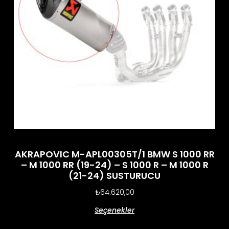
AKRAPOVIC M-APL00305T/1 BMW S 1000 RR
– M 1000 RR (19-24) – S 1000 R – M 1000 R
(21-24) SUSTURUCU
₺
64.620,00
Seçenekler