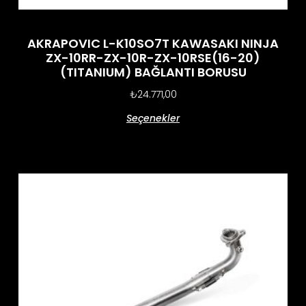
AKRAPOVIC L-K10SO7T KAWASAKI NINJA
ZX-10RR-ZX-10R-ZX-10RSE(16-20)
(TITANIUM) BAĞLANTI BORUSU
₺
24.771,00
Seçenekler