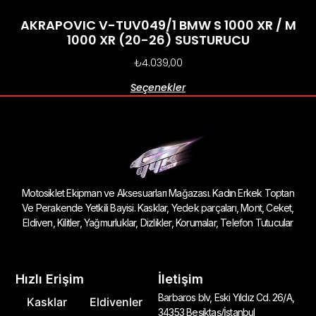
AKRAPOVIC V-TUV049/1 BMW S 1000 XR / M
1000 XR (20-26) SUSTURUCU
₺
4.039,00
Seçenekler
Motosiklet Ekipman ve Aksesuarları Mağazası. Kadın Erkek Toptan
Ve Perakende Yetkili Bayisi. Kasklar, Yedek parçaları, Mont, Ceket,
Eldiven, Kilitler, Yağmurluklar, Dizlikler, Korumalar, Telefon Tutucular
Hızlı Erişim
İletişim
Barbaros blv, Eski Yıldız Cd. 26/A,
Kasklar
Eldivenler
34353 Beşiktaş/İstanbul