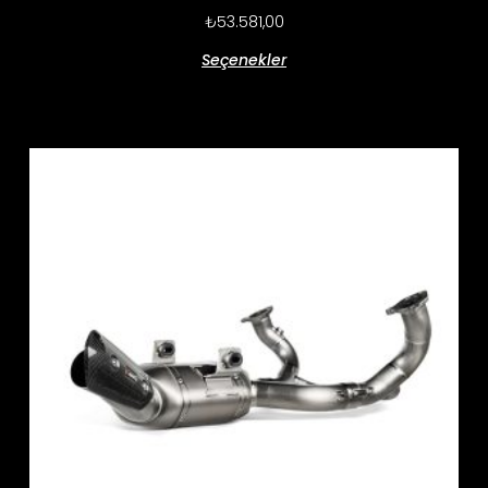
₺
53.581,00
Seçenekler