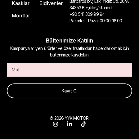
Barbaros blv, Eski Yıldız Cd. 26/A,
Kasklar
Eldivenler
34353 Beşiktaş/İstanbul
+90 541 309 99 94
Montlar
Pazartesi–Pazar 09:00–18:00
Bültenimize Katılın
Kampanyalar, yeni ürünler ve özel fırsatlardan haberdar olmak için
bültenimize kaydolun.
Kayıt Ol
© 2026 YYK MOTOR.