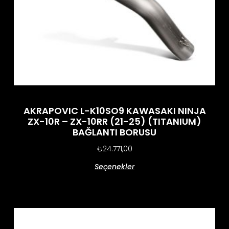
AKRAPOVIC L-K10SO9 KAWASAKI NINJA
ZX-10R – ZX-10RR (21-25) (TITANIUM)
BAĞLANTI BORUSU
₺
24.771,00
Seçenekler