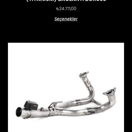
₺
24.771,00
Seçenekler