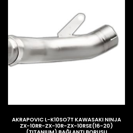
AKRAPOVIC L-K10SO7T KAWASAKI NINJA
ZX-10RR-ZX-10R-ZX-10RSE(16-20)
(TITANIUM) BAĞLANTI BORUSU