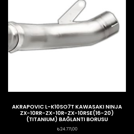
AKRAPOVIC L-K10SO7T KAWASAKI NINJA
ZX-10RR-ZX-10R-ZX-10RSE(16-20)
(TITANIUM) BAĞLANTI BORUSU
₺
24.771,00