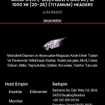
1000 XR (20-26) (TITANIUM) HEADERS
₺
134.894,00
Seçenekler
Motosiklet Ekipman ve Aksesuarları Mağazası. Kadın Erkek Toptan
Ve Perakende Yetkili Bayisi. Kasklar, Yedek parçaları, Mont, Ceket,
Eldiven, Kilitler, Yağmurluklar, Dizlikler, Korumalar, Telefon Tutucular
Hızlı Erişim
İletişim
Barbaros blv, Eski Yıldız Cd. 26/A,
Kasklar
Eldivenler
34353 Beşiktaş/İstanbul
+90 541 309 99 94
Montlar
Pazartesi–Pazar 09:00–18:00