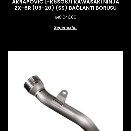
AKRAPOVIC L-K6SO8/1 KAWASAKI NINJA
ZX-6R (09-20) (SS) BAĞLANTI BORUSU
₺
18.040,00
Seçenekler