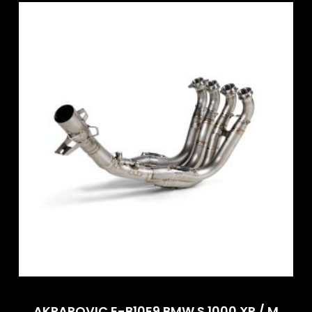
AKRAPOVIC E-B10E9 BMW S 1000 XR / M