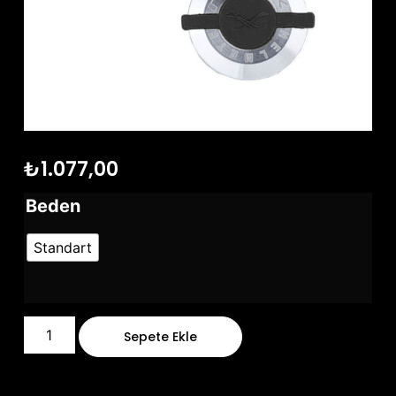
₺
1.077,00
Beden
Standart
Sepete Ekle