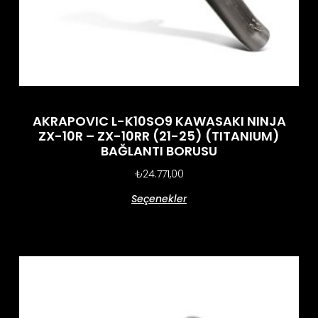
AKRAPOVIC L-K10SO9 KAWASAKI NINJA
ZX-10R – ZX-10RR (21-25) (TITANIUM)
BAĞLANTI BORUSU
₺
24.771,00
Seçenekler